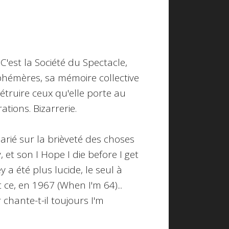
. C'est la Société du Spectacle,
éphémères, sa mémoire collective
truire ceux qu'elle porte au
tions. Bizarrerie.
rié sur la brièveté des choses
 et son I Hope I die before I get
 a été plus lucide, le seul à
 ce, en 1967 (When I'm 64)...
chante-t-il toujours I'm