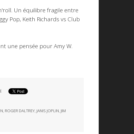
'roll. Un équilibre fragile entre
Iggy Pop, Keith Richards vs Club
yant une pensée pour Amy W.
E
IN
,
ROGER DALTREY
,
JANIS JOPLIN
,
JIM