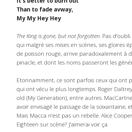
It's better to burn out
Than to fade avway,
My My Hey Hey
The King is gone, but not forgotten
. Pas d'oubli
qui malgré ses mises en scènes, ses gloires 
de poisson rouge, arrive paradoxalement à dé
pinacle, et dont les noms passeront les généra
Etonnamment, ce sont parfois ceux qui ont pa
qui ont vécu le plus longtemps. Roger Daltrey,
old (My Generation), entre autres. MacCartney
avoir envisagé le passage de la soixantaine, et
Mais Macca n'est pas un rebelle. Alice Cooper 
Eighteen sur scène? J'aimerai voir ça.