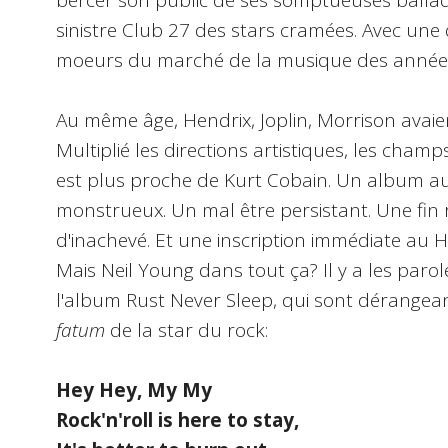
bercer son public de ses somptueuses ballade
sinistre Club 27 des stars cramées. Avec une 
moeurs du marché de la musique des années
Au même âge, Hendrix, Joplin, Morrison avaie
Multiplié les directions artistiques, les cha
est plus proche de Kurt Cobain. Un album a
monstrueux. Un mal être persistant. Une fin 
d'inachevé. Et une inscription immédiate au Ha
Mais Neil Young dans tout ça? Il y a les par
l'album Rust Never Sleep, qui sont dérangeante
fatum
de la star du rock:
Hey Hey, My My
Rock'n'roll is here to stay,