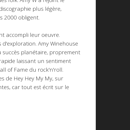
s folk. Amy W a rejoint le
discographie plus légère,
 2000 obligent.
nt accompli leur oeuvre.
mps d'exploration. Amy Winehouse
u succès planétaire, proprement
rapide laissant un sentiment
ll of Fame du rock'n'roll.
oles de Hey Hey My My, sur
s, car tout est écrit sur le