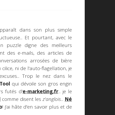
pparaît dans son plus simple
uctueuse... Et pourtant, avec le
un puzzle digne des meilleurs
sant des e-mails, des articles de
onversations arrosées de bière
ilice, ni de l'auto-flagellation, je
xcuses... Trop le nez dans le
Tool
qui dévoile son gros engin
s futés d'
e-marketing.fr
... je le
d
comme disent les
z'anglois
...
Né
o
! j'ai hâte d'en savoir plus et de