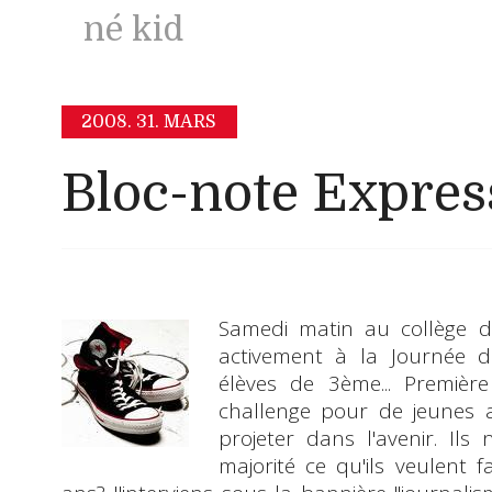
né kid
2008.
31. MARS
Bloc-note Expres
Samedi matin au
collège
de
activement à la
Journée d
élèves de 3ème... Première
challenge
pour de jeunes a
projeter dans l'avenir. Il
majorité ce qu'ils veulent f