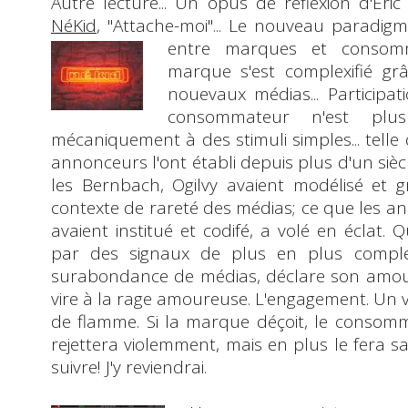
Autre lecture... Un opus de réflexion d'
Eric
NéKid
, "
Attache-moi
"... Le nouveau paradigm
entre marques et consomma
marque s'est complexifié gr
nouevaux médias... Participati
consommateur n'est plus
mécaniquement à des stimuli simples... tell
annonceurs l'ont établi depuis plus d'un siècl
les
Bernbach
,
Ogilvy
avaient modélisé et 
contexte de rareté des médias; ce que les a
avaient institué et codifé, a volé en éclat
par des signaux de plus en plus compl
surabondance de médias, déclare son amo
vire à la rage amoureuse. L'engagement. Un v
de flamme. Si la marque déçoit, le consom
rejettera violemment, mais en plus le fera sav
suivre! J'y reviendrai.