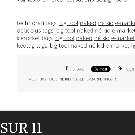
technorati tags:
big tool
naked
né kid
e-marke
del.icio.us tags:
big tool
naked
né kid
e-market
icerocket tags:
big tool
naked
né kid
e-marketi
keotag tags:
big tool
naked
né kid
e-marketing
SHARE
LIEN
TAGS :
BIG TOOL
,
NÉ KID
,
NAKED
,
E-MARKETING.FR
SUR 11