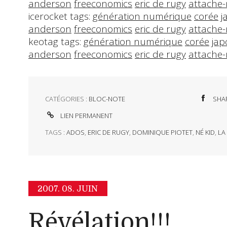
anderson
freeconomics
eric de rugy
attache-
icerocket tags:
génération numérique
corée
j
anderson
freeconomics
eric de rugy
attache-
keotag tags:
génération numérique
corée
jap
anderson
freeconomics
eric de rugy
attache-
CATÉGORIES :
BLOC-NOTE
SHA
LIEN PERMANENT
TAGS :
ADOS
,
ERIC DE RUGY
,
DOMINIQUE PIOTET
,
NÉ KID
,
LA
2007.
08. JUIN
Révélation!!!