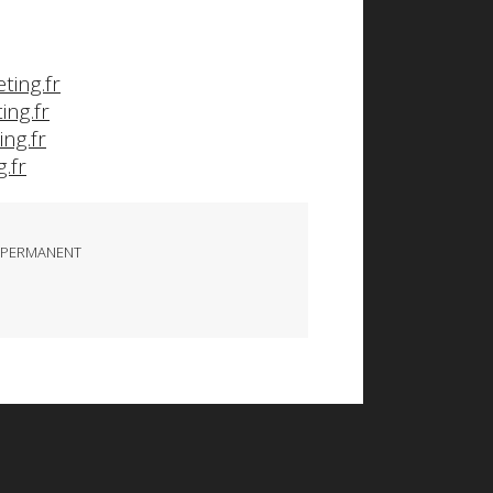
ting.fr
ing.fr
ng.fr
.fr
 PERMANENT