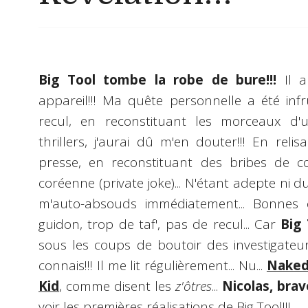
Big Tool tombe la robe de bure!!!
Il a
appareil!!! Ma quête personnelle a été infr
recul, en reconstituant les morceaux d'
thrillers, j'aurai dû m'en douter!!! En reli
presse, en reconstituant des bribes de c
coréenne (private joke)... N'étant adepte ni du c
m'auto-absouds immédiatement... Bonnes e
guidon, trop de taf', pas de recul... Car
Big 
sous les coups de boutoir des investigateur
connais!!! Il me lit régulièrement... Nu...
Nake
Kid
, comme disent les
z'ôtres
...
Nicolas, brav
voir les premières réalisations de Big Tool!!!