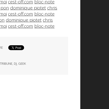
moi
cest-off.com
bloc-note
apon
dominique piotet
chris
moi
cest-off.com
bloc-note
on
dominique piotet
chris
moi
cest-off.com
bloc-note
RE
 TRIBUNE
,
DJ
,
GEEK