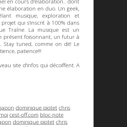
l en cours d'élaboration... dont
ne élaboration en duo. Un geek,
lant musique, exploration et
 projet qui s'inscrit à 100% dans
ue Traîne
. La musique est un
 présent foisonnant, un futur à
..
Stay tuned
, comme on dit! Le
tience, patience!!!
eau site d'infos qui décoiffent.
A
japon
dominique piotet
chris
moi
cest-off.com
bloc-note
japon
dominique piotet
chris