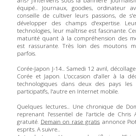
ans? J'interviens sous la bannière "journali
équipé... Journaux, goodies, ordinateur av
conseille de cultiver leurs passions, de s'
développer des champs d'expertise. Leu
technologies, leur maîtrise est fascinante. 
maturité quant à la compréhension des m
est rassurante. Très loin des moutons m
parfois.
Corée-Japon J-14
... Samedi 12 avril, décoll
Corée et Japon. L'occasion d'aller à la 
technologiques dans deux des pays les 
participatifs, l'autre en Internet mobile.
Quelques
lectures
... Une chronique de
Dom
reprenant l'essentiel de l'article de
Chris 
gratuité
.
Demain on rase gratis
annonce Piotet
esprits.
A suivre...