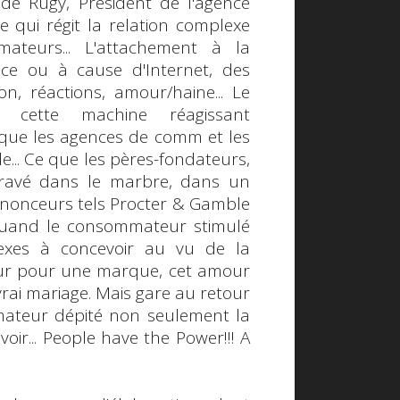
 de Rugy
, Président de l'agence
e qui régit la relation
complexe
teurs... L'attachement à la
âce ou à cause d'Internet, des
on, réactions, amour/haine... Le
 cette machine réagissant
e que les agences de comm et les
e... Ce que les pères-fondateurs,
gravé dans le marbre, dans un
nnonceurs tels Procter & Gamble
. Quand le consommateur stimulé
exes à concevoir au vu de la
ur pour une marque, cet amour
rai mariage. Mais gare au retour
mateur dépité non seulement la
oir...
People have the Power!!!
A