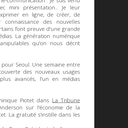
sme-communication". Je suis venu
ec mini présentation... Je leur
exprimer en ligne, de créer, de
r connaissance des nouvelles
Certains font preuve d'une grande
édias. La
génération numérique
anipulables qu'on nous décrit
age pour Seoul. Une semaine entre
découverte des nouveaux usages
plus avancés, l'un en médias
inique Piotet
dans
La Tribune
Anderson
sur l'
économie de la
. La gratuité s'instille dans les