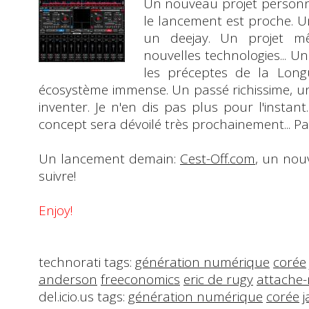
Un
nouveau projet
personne
le lancement est proche. U
un deejay. Un projet mê
nouvelles technologies... Un
les préceptes de la
Long
écosystème immense. Un passé richissime, un
inventer. Je n'en dis pas plus pour l'instant.
concept
sera dévoilé très prochainement...
Pa
Un lancement demain:
Cest-Off.com
, un nouv
suivre!
Enjoy!
technorati tags:
génération numérique
corée
anderson
freeconomics
eric de rugy
attache-
del.icio.us tags:
génération numérique
corée