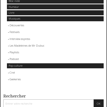
Bloc-note
Humeur
Livre
Musiques
Découvertes
Festivals
Interview express
Les Madeleines de Mr Dubuc
Playlists
Podcast
Pop culture
Ciné
Geekeries
Rechercher