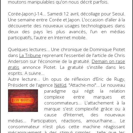
moutons manipulables qu'on nous décrit parfois.
Corée-Japon J-14
... Samedi 12 avril, décollage pour Seoul.
Une semaine entre Corée et Japon. L'occasion d'aller à la
découverte des nouveaux usages technologiques dans
deux des pays les plus avancés, l'un en médias
participatifs, l'autre en Internet mobile.
Quelques
lectures
... Une chronique de
Dominique Piotet
dans
La Tribune
reprenant l'essentiel de l'article de
Chris
Anderson
sur l'
économie de la gratuité
.
Demain on rase
gratis
annonce Piotet. La gratuité s'instille dans les
esprits.
A suivre...
Autre lecture... Un opus de réflexion d'
Eric de Rugy
,
Président de l'agence
NéKid
, "
Attache-moi
"... Le nouveau
paradigme qui régit la relation
complexe entre marques et
consommateurs... L'attachement à la
marque s'est complexifié grâce ou à
cause d'Internet, des nouevaux
médias... Participation, réactions, amour/haine... Le
consommateur n'est plus cette machine réagissant
mécaniquement à des stimuli simples... telle que les