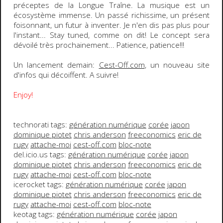
préceptes de la
Longue Traîne
. La musique est un
écosystème immense. Un passé richissime, un présent
foisonnant, un futur à inventer. Je n'en dis pas plus pour
l'instant...
Stay tuned
, comme on dit! Le
concept
sera
dévoilé très prochainement...
Patience, patience!!!
Un lancement demain:
Cest-Off.com
, un nouveau site
d'infos qui décoiffent.
A suivre!
Enjoy!
technorati tags:
génération numérique
corée
japon
dominique piotet
chris anderson
freeconomics
eric de
rugy
attache-moi
cest-off.com
bloc-note
del.icio.us tags:
génération numérique
corée
japon
dominique piotet
chris anderson
freeconomics
eric de
rugy
attache-moi
cest-off.com
bloc-note
icerocket tags:
génération numérique
corée
japon
dominique piotet
chris anderson
freeconomics
eric de
rugy
attache-moi
cest-off.com
bloc-note
keotag tags:
génération numérique
corée
japon