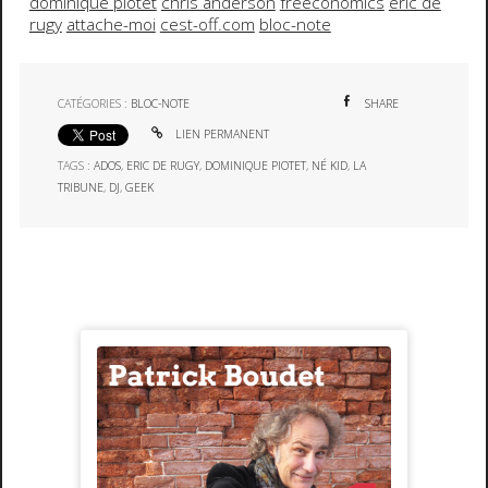
dominique piotet
chris anderson
freeconomics
eric de
rugy
attache-moi
cest-off.com
bloc-note
CATÉGORIES :
BLOC-NOTE
SHARE
LIEN PERMANENT
TAGS :
ADOS
,
ERIC DE RUGY
,
DOMINIQUE PIOTET
,
NÉ KID
,
LA
TRIBUNE
,
DJ
,
GEEK