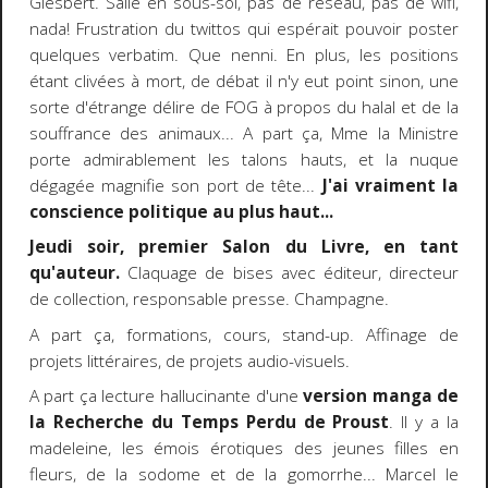
Giesbert. Salle en sous-sol, pas de réseau, pas de wifi,
nada! Frustration du twittos qui espérait pouvoir poster
quelques verbatim. Que nenni. En plus, les positions
étant clivées à mort, de débat il n'y eut point sinon, une
sorte d'étrange délire de FOG à propos du halal et de la
souffrance des animaux... A part ça, Mme la Ministre
porte admirablement les talons hauts, et la nuque
dégagée magnifie son port de tête...
J'ai vraiment la
conscience politique au plus haut...
Jeudi soir, premier Salon du Livre, en tant
qu'auteur.
Claquage de bises avec éditeur, directeur
de collection, responsable presse. Champagne.
A part ça, formations, cours, stand-up. Affinage de
projets littéraires, de projets audio-visuels.
A part ça lecture hallucinante d'une
version manga de
la Recherche du Temps Perdu de Proust
. Il y a la
madeleine, les émois érotiques des jeunes filles en
fleurs, de la sodome et de la gomorrhe... Marcel le