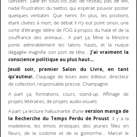
Giesbert. Salle en sous-sol, pas de réseau, pas de wifi,
nada! Frustration du twittos qui espérait pouvoir poster
quelques verbatim. Que nenni. En plus, les positions
étant clivées à mort, de débat il n'y eut point sinon, une
sorte d'étrange délire de FOG à propos du halal et de la
souffrance des animaux... A part ça, Mme la Ministre
porte admirablement les talons hauts, et la nuque
dégagée magnifie son port de tête...
J'ai vraiment la
conscience politique au plus haut...
Jeudi soir, premier Salon du Livre, en tant
qu'auteur.
Claquage de bises avec éditeur, directeur
de collection, responsable presse. Champagne.
A part ça, formations, cours, stand-up. Affinage de
projets littéraires, de projets audio-visuels.
A part ça lecture hallucinante d'une
version manga de
la Recherche du Temps Perdu de Proust
. Il y a la
madeleine, les émois érotiques des jeunes filles en
fleurs, de la sodome et de la gomorrhe... Marcel le