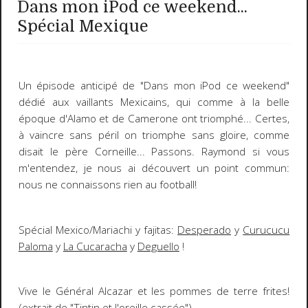
Dans mon iPod ce weekend...
Spécial Mexique
Un épisode anticipé de "Dans mon iPod ce weekend"
dédié aux vaillants Mexicains
, qui comme à la belle
époque d'Alamo et de Camerone ont triomphé... Certes,
à vaincre sans péril on triomphe sans gloire
, comme
disait le père Corneille... Passons.
Raymond si vous
m'entendez, je nous ai découvert un point commun:
nous ne connaissons rien au football!
Spécial Mexico/Mariachi y fajitas
:
Desperado
y
Curucucu
Paloma
y
La Cucaracha
y
Deguello
!
Vive le Général Alcazar et les pommes de terre frites!
(extrait de "Tintin et l'oreille cassée")