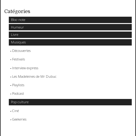
Catégories
Bloc-note
Humeur
Livre
Musiques
Découvertes
Festivals
Interview express
Les Madeleines de Mr Dubuc
Playlists
Podcast
Pop culture
Ciné
Geekeries