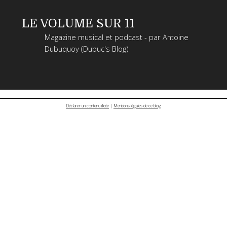
LE VOLUME SUR 11
Magazine musical et podcast - par Antoine
Dubuquoy (Dubuc's Blog)
Déclarer un contenu illicite
|
Mentions légales de ce blog