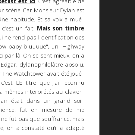
setlist est ici
. C'est agréable de
 sur scène. Car Monsieur Dylan est
Une habitude. Et sa voix a mué...
c'est un fait.
Mais son timbre
i ne rend pas l'identification des
er now baby bluuuue", un "Highway
i par là. On se sent mieux, on a
 Edgar, dylanophilolâtre absolu,
 The Watchtower avait été joué...
 c'est LE titre que j'ai reconnu
 mêmes interprétés au clavier...
man était dans un grand soir.
prience, fut en mesure de me
e ne fut pas que souffrance, mais
, on a constaté qu'il a adapté