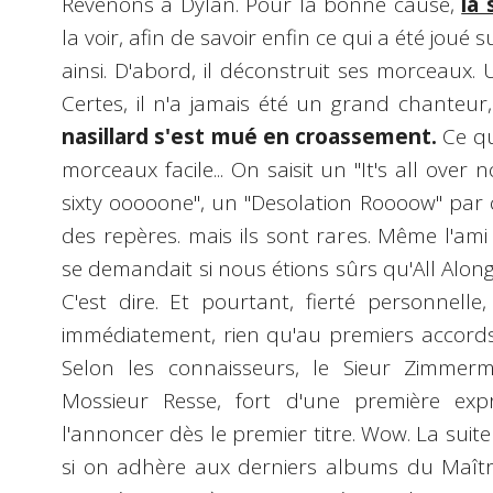
Revenons à Dylan. Pour la bonne cause,
la 
la voir, afin de savoir enfin ce qui a été joué
ainsi. D'abord, il déconstruit ses morceaux. 
Certes, il n'a jamais été un grand chanteur, 
nasillard s'est mué en croassement.
Ce qu
morceaux facile... On saisit un "It's all ov
sixty ooooone", un "Desolation Roooow" par c
des repères. mais ils sont rares. Même l'ami
se demandait si nous étions sûrs qu'All Along
C'est dire. Et pourtant, fierté personnelle,
immédiatement, rien qu'au premiers accords,
Selon les connaisseurs, le Sieur Zimmer
Mossieur Resse, fort d'une première ex
l'annoncer dès le premier titre. Wow. La suit
si on adhère aux derniers albums du Maître