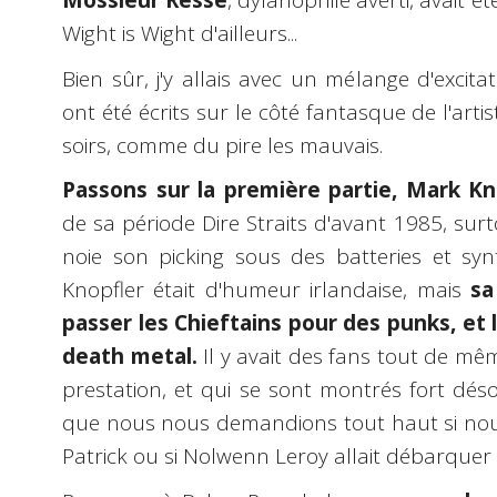
Mossieur Resse
, dylanophile averti, avait é
Wight is Wight d'ailleurs...
Bien sûr, j'y allais avec un mélange d'excitat
ont été écrits sur le côté fantasque de l'arti
soirs, comme du pire les mauvais.
Passons sur la première partie, Mark Kn
de sa période Dire Straits d'avant 1985, su
noie son picking sous des batteries et syn
Knopfler était d'humeur irlandaise, mais
sa
passer les Chieftains pour des punks, et
death metal.
Il y avait des fans tout de mêm
prestation, et qui se sont montrés fort déso
que nous nous demandions tout haut si nous 
Patrick ou si Nolwenn Leroy allait débarquer 