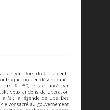
as été séduit lors du lancement...
 foutraque, un peu désordonné...
 accro.
Rue89
, le site lancé par
aski
, deux anciens de
Libération
ui a fait la légende de Libé.
Des
ticle consacré au gouvernement