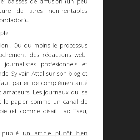
se: baisses de diffusion (un peu
eture de titres non-rentables
ondadori)...
ple.
tion... Ou du moins le processus
ochement des rédactions web-
journalistes profesionnels et
nde
, Sylvain Attal sur
son blog
et
l faut parler de complémentarité
t amateurs. Les journaux qui se
t le papier comme un canal de
oie (et comme disait Lao Tseu,
a publié
un article plutôt bien