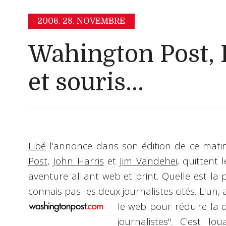
2006.
28. NOVEMBRE
Wahington Post, 
et souris...
Libé
l'annonce dans son édition de ce mat
Post
,
John Harris
et
Jim Vandehei
, quittent 
aventure alliant web et print. Quelle est la p
connais pas les deux journalistes cités. L'un, 
le web pour réduire la d
journalistes
". C'est lo