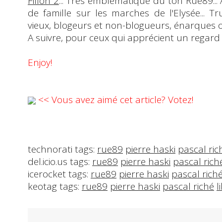
Fillon 2
... Très emblématique du ton
Rue89
..
de famille sur les marches de l'Elysée... Tru
vieux, blogeurs et non-blogueurs, énarques ou j
A suivre, pour ceux qui apprécient un regard di
Enjoy!
<< Vous avez aimé cet article? Votez!
technorati tags:
rue89
pierre haski
pascal ric
del.icio.us tags:
rue89
pierre haski
pascal rich
icerocket tags:
rue89
pierre haski
pascal rich
keotag tags:
rue89
pierre haski
pascal riché
l