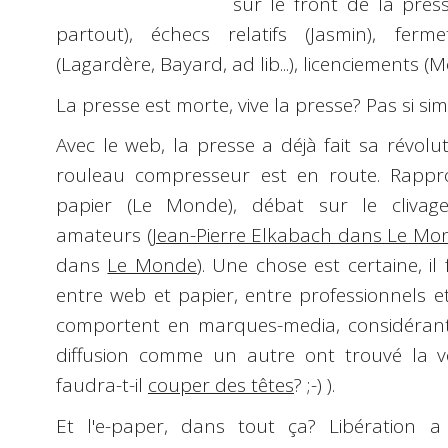
sur le front de la pres
partout), échecs relatifs (Jasmin), ferm
(Lagardère, Bayard, ad lib...), licenciements (M
La presse est morte, vive la presse?
Pas si sim
Avec le web, la presse a déjà fait sa révolu
rouleau compresseur est en route. Rappr
papier (Le Monde), débat sur le clivage 
amateurs (
Jean-Pierre Elkabach dans Le Mo
dans
Le Monde
). Une chose est certaine, i
entre web et papier, entre professionnels e
comportent en marques-media, considéran
diffusion comme un autre ont trouvé la v
faudra-t-il
couper des têtes
?
;-)
).
Et l'
e-paper
, dans tout ça? Libération 