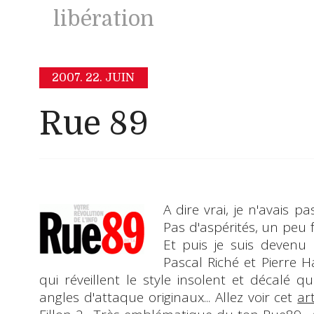
libération
2007.
22. JUIN
Rue 89
A dire vrai, je n'avais p
Pas d'aspérités, un peu
Et puis je suis devenu
Pascal Riché
et
Pierre H
qui réveillent le style insolent et décalé q
angles d'attaque originaux
... Allez voir cet
ar