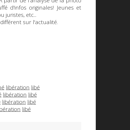
. A partir de l'analyse de la photo
ffé d'infos originales! Jeunes et
uristes, etc...
fférent sur l'actualité.
hé
libération
libé
é
libération
libé
é
libération
libé
ibération
libé