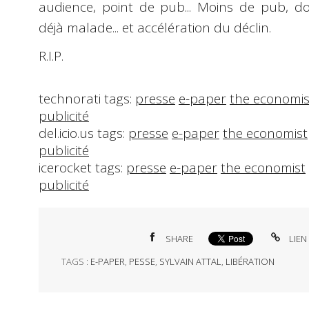
audience, point de pub... Moins de pub, do
déjà malade... et accélération du déclin.
R.I.P.
technorati tags:
presse
e-paper
the economis
publicité
del.icio.us tags:
presse
e-paper
the economist
publicité
icerocket tags:
presse
e-paper
the economist
publicité
SHARE
LIEN
TAGS :
E-PAPER
,
PESSE
,
SYLVAIN ATTAL
,
LIBÉRATION