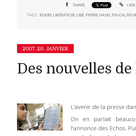
SHARE
LIEN
TAGS :
RUE89
,
LIBÉRATION
,
LIBÉ
,
PIERRE HASKI
,
PASCAL RICH
2007.
20. JANVIER
Des nouvelles de l
L'avenir de la presse dan
On en parlait beau
l'annonce des Echos. Pui