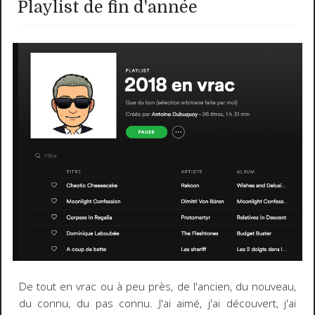
Playlist de fin d'année
De tout en vrac ou à peu près, de l'ancien, du nouveau,
du connu, du pas connu. J'ai aimé, j'ai découvert, j'ai