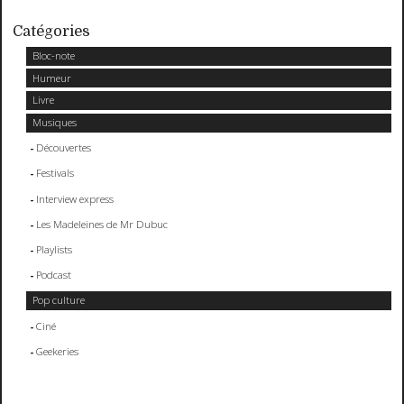
Catégories
Bloc-note
Humeur
Livre
Musiques
Découvertes
Festivals
Interview express
Les Madeleines de Mr Dubuc
Playlists
Podcast
Pop culture
Ciné
Geekeries