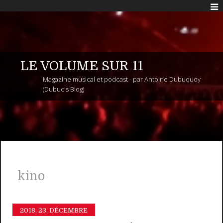
LE VOLUME SUR 11
Magazine musical et podcast - par Antoine Dubuquoy
(Dubuc's Blog)
kino
2018.
23. DÉCEMBRE