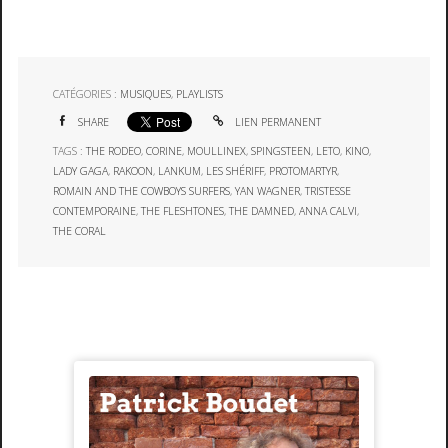
CATÉGORIES :
MUSIQUES
,
PLAYLISTS
SHARE
LIEN PERMANENT
TAGS :
THE RODEO
,
CORINE
,
MOULLINEX
,
SPINGSTEEN
,
LETO
,
KINO
,
LADY GAGA
,
RAKOON
,
LANKUM
,
LES SHÉRIFF
,
PROTOMARTYR
,
ROMAIN AND THE COWBOYS SURFERS
,
YAN WAGNER
,
TRISTESSE
CONTEMPORAINE
,
THE FLESHTONES
,
THE DAMNED
,
ANNA CALVI
,
THE CORAL