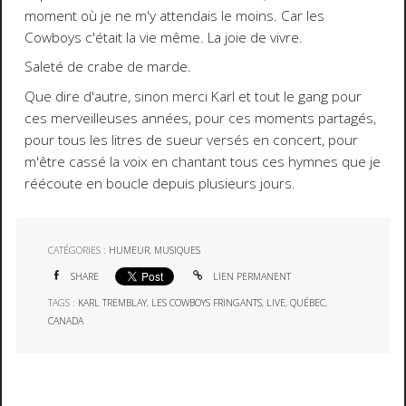
moment où je ne m'y attendais le moins. Car les
Cowboys c'était la vie même. La joie de vivre.
Saleté de crabe de marde.
Que dire d'autre, sinon merci Karl et tout le gang pour
ces merveilleuses années, pour ces moments partagés,
pour tous les litres de sueur versés en concert, pour
m'être cassé la voix en chantant tous ces hymnes que je
réécoute en boucle depuis plusieurs jours.
CATÉGORIES :
HUMEUR
,
MUSIQUES
SHARE
LIEN PERMANENT
TAGS :
KARL TREMBLAY
,
LES COWBOYS FRINGANTS
,
LIVE
,
QUÉBEC
,
CANADA