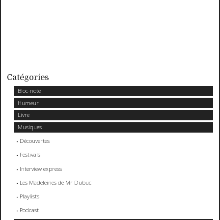
Catégories
Bloc-note
Humeur
Livre
Musiques
Découvertes
Festivals
Interview express
Les Madeleines de Mr Dubuc
Playlists
Podcast