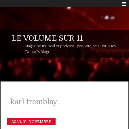
LE VOLUME SUR 11
Magazine musical et podcast - par Antoine Dubuquoy
(Dubuc's Blog)
karl tremblay
2023.
21. NOVEMBRE