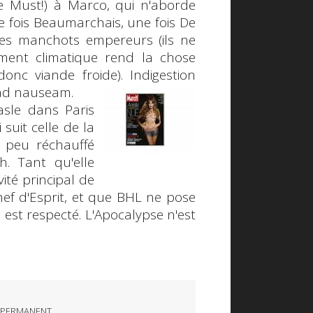
e Must!) à Marco, qui n'aborde
ne fois Beaumarchais, une fois De
 les manchots empereurs (ils ne
ment climatique rend la chose
donc viande froide). Indigestion
ad nauseam
.
asle dans Paris
suit celle de la
n peu réchauffé
h. Tant qu'elle
vité principal de
ef d'Esprit, et que BHL ne pose
 est respecté. L'Apocalypse n'est
 PERMANENT