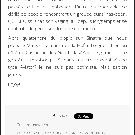
passés, le film est mollasson. L'intro insupportable, ce
défilé de people rencontrant un groupe quasi has-been.
Qui lui aussi a fait son
Raging Bull
depuis longtemps et se
contente de gérer son fond de commerce.
Alors qu'attendre du
biopic sur Sinatra
que nous
prépare Marty? Il y a aura de la Mafia. Lorgnera-t-on du
côté de
Casino
ou des
Goodfellas
? Avec le glamour et le
gore? Ou sera-t-on plutôt dans la sucrerie aseptisés de
type
Aviator
?
Je ne suis pas optimiste
. Mais sait-on
jamais...
Enjoy!
SHARE
LIEN PERMANENT
TAGS :
SCORSESE
,
DI CAPRIO
,
ROLLING STONES
,
RAGING BULL
,