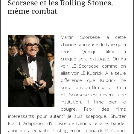
Scorsese et les Rolling Stones,
même combat
Martin Scorsese
a cette
chance fabuleuse du type qui a
réussi. Quoiqu'il filme, la
critique sera extatique. On ira
voir LE Scorsese comme on
allait voir LE
Kubrick
. A la seule
différence que Kubrick ne
sortait pas un film par an. Cela
dit, Scorsese est devenu une
institution. Il filme bien le
bougre. Fait-il des films
intéressants pour autant? Je suis sceptique.
Shutter
Island
. Adaptation d'un livre de
Dennis Lehane
. bande-
annonce alléchante. Casting en or.
Leonardo Di Caprio
.