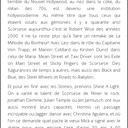
terrible du Nouvel Hollywood, au nez dans la coke, du
mitan des 70s, est devenu une institution
hollywoodienne. Au même titre que tous ceux qui
étaient voués aux gémonies il y a quarante ans!
Scorsese aujourd'hui c'est le Robert Wise des années
2000
. Il ne lui reste plus qu'à faire un
remake de La
Mélodie du Bonheur
! Avec Leo dans le rôle du Capitaine
Von Trapp, et Marion Cotillard ou Kirsten Dunst dans
celui de Maria. Mean Street et Taxi Driver sont les Exile
on Main Street et Sticky Fingers de Scorsese. Des
fulgurances de temps à autres, mais aussi des Black and
Blue, des Steel Wheels et Roads to Babylon...
Et pour en finir avec les Stones, prenons
Shine A Light
.
On a vanté le talent de Scorsese de filmer le rock.
Jonathan Demme, Julian Temple ou Jim Jarmusch
ont eux
aussi montré leurs capacités. Hormis un passage
incroyable ou Jagger danse avec Christina Aguilera, et où
l'on se demande quel pacte le vieux Mick a signé avec le
diable pour avoir encore l'aire d'avoir 30 ans à 60