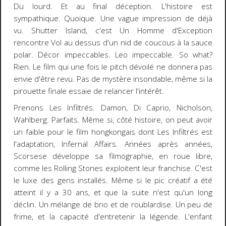
Du lourd. Et au final déception. L'histoire est
sympathique. Quoique. Une vague impression de déjà
vu.
Shutter Island, c'est Un Homme d'Exception
rencontre Vol au dessus d'un nid de coucous à la sauce
polar
. Décor impeccables. Leo impeccable. So what?
Rien. Le film qui une fois le pitch dévoilé ne donnera pas
envie d'être revu. Pas de mystère insondable, même si la
pirouette finale essaie de relancer l'intérêt.
Prenons
Les Infiltrés. Damon, Di Caprio, Nicholson,
Wahlberg.
Parfaits. Même si, côté histoire, on peut avoir
un faible pour le film hongkongais dont Les Infiltrés est
l'adaptation,
Infernal Affairs
. Années après années,
Scorsese développe sa filmographie, en roue libre,
comme les Rolling Stones exploitent leur franchise. C'est
le luxe des gens installés. Même si le pic créatif a été
atteint il y a 30 ans, et que la suite n'est qu'un long
déclin. Un mélange de brio et de roublardise. Un peu de
frime, et la capacité d'entretenir la légende. L'enfant