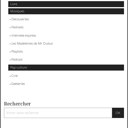
Livre
Musiques
Découvertes
Festivals
Interview express
Les Madeleines de Mr Dubuc
Playlists
Podcast
Pop culture
Ciné
Geekeries
Rechercher