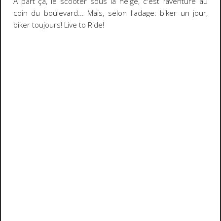
A part ça, le scooter sous la neige, c'est l'aventure au
coin du boulevard... Mais, selon l'adage: biker un jour,
biker toujours!
Live to Ride!