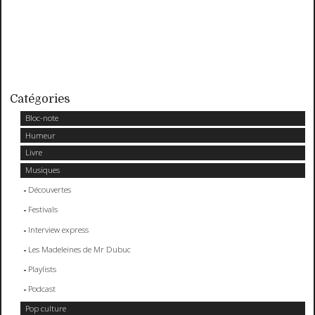
Catégories
Bloc-note
Humeur
Livre
Musiques
Découvertes
Festivals
Interview express
Les Madeleines de Mr Dubuc
Playlists
Podcast
Pop culture