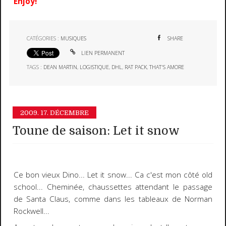
Enjoy!
CATÉGORIES :
MUSIQUES
SHARE
LIEN PERMANENT
TAGS :
DEAN MARTIN
,
LOGISTIQUE
,
DHL
,
RAT PACK
,
THAT'S AMORE
2009.
17. DÉCEMBRE
Toune de saison: Let it snow
Ce bon vieux
Dino
...
Let it snow
... Ca c'est mon côté old
school... Cheminée, chaussettes attendant le passage
de Santa Claus, comme dans les tableaux de
Norman
Rockwell
...