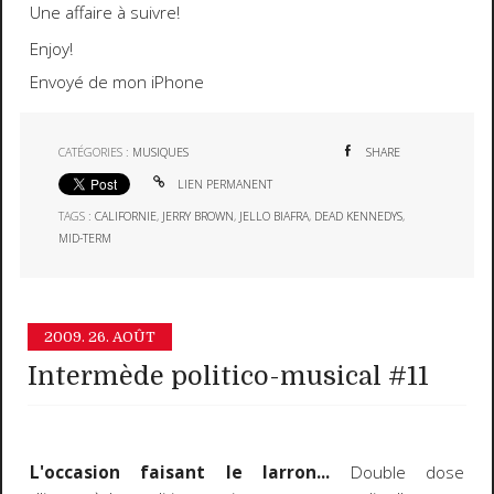
Une affaire à suivre!
Enjoy!
Envoyé de mon iPhone
CATÉGORIES :
MUSIQUES
SHARE
LIEN PERMANENT
TAGS :
CALIFORNIE
,
JERRY BROWN
,
JELLO BIAFRA
,
DEAD KENNEDYS
,
MID-TERM
2009.
26. AOÛT
Intermède politico-musical #11
L'occasion faisant le larron...
Double dose