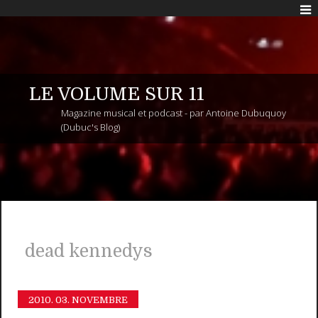
LE VOLUME SUR 11
Magazine musical et podcast - par Antoine Dubuquoy
(Dubuc's Blog)
dead kennedys
2010.
03. NOVEMBRE