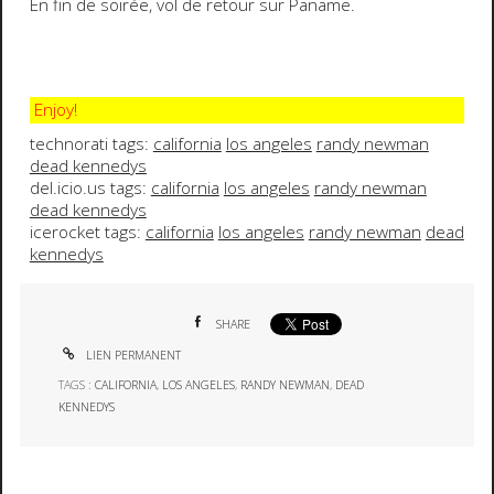
En fin de soirée, vol de retour sur Paname.
Enjoy!
technorati tags:
california
los angeles
randy newman
dead kennedys
del.icio.us tags:
california
los angeles
randy newman
dead kennedys
icerocket tags:
california
los angeles
randy newman
dead
kennedys
SHARE
LIEN PERMANENT
TAGS :
CALIFORNIA
,
LOS ANGELES
,
RANDY NEWMAN
,
DEAD
KENNEDYS