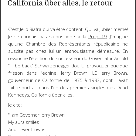
California über alles, le retour
C'est Jello Biafra qui va être content. Qui va jubiler même!
Je ne connais pas sa position sur la
Prop. 19
. J'imagine
qu'une Chambre des Représentants républicaine ne
suscite pas chez lui un enthousiasme démesuré. En
revanche l'élection du successeur du Governator Arnold
"I'll be back" Schwarzenegger doit lui provoquer quelque
frisson dans l'échine! Jerry Brown. LE Jerry Brown,
gouverneur de Californie de 1975 à 1983, dont il avait
fait le portrait dans l'un des premiers singles des Dead
Kennedys, California über alles!
Je cite:
"I am Governor Jerry Brown
My aura smiles
And never frowns