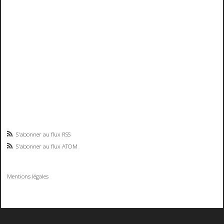
S'abonner au flux RSS
S'abonner au flux ATOM
Mentions légales