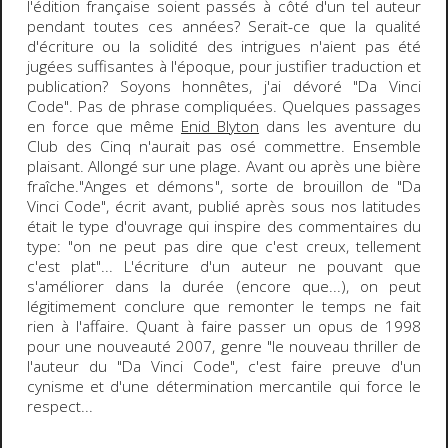
l'édition française soient passés à côté d'un tel auteur
pendant toutes ces années? Serait-ce que la qualité
d'écriture ou la solidité des intrigues n'aient pas été
jugées suffisantes à l'époque, pour justifier traduction et
publication? Soyons honnêtes, j'ai dévoré "Da Vinci
Code". Pas de phrase compliquées. Quelques passages
en force que même
Enid Blyton
dans les aventure du
Club des Cinq
n'aurait pas osé commettre. Ensemble
plaisant. Allongé sur une plage. Avant ou après une bière
fraîche."
Anges et démons
", sorte de brouillon de "
Da
Vinci Code
", écrit avant, publié après sous nos latitudes
était le type d'ouvrage qui inspire des commentaires du
type: "
on ne peut pas dire que c'est creux, tellement
c'est plat
"... L'écriture d'un auteur ne pouvant que
s'améliorer dans la durée (encore que...), on peut
légitimement conclure que remonter le temps ne fait
rien à l'affaire. Quant à faire passer un opus de 1998
pour une nouveauté 2007, genre "le nouveau thriller de
l'auteur du "Da Vinci Code", c'est faire preuve d'un
cynisme et d'une détermination mercantile qui force le
respect...