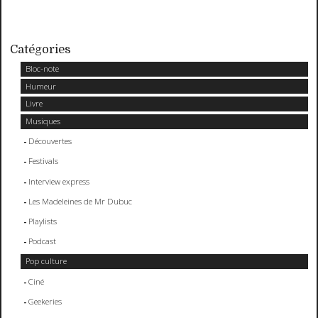
Catégories
Bloc-note
Humeur
Livre
Musiques
Découvertes
Festivals
Interview express
Les Madeleines de Mr Dubuc
Playlists
Podcast
Pop culture
Ciné
Geekeries