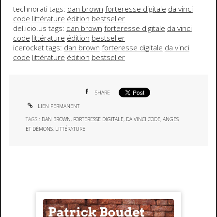
technorati tags:
dan brown
forteresse digitale
da vinci
code
littérature
édition
bestseller
del.icio.us tags:
dan brown
forteresse digitale
da vinci
code
littérature
édition
bestseller
icerocket tags:
dan brown
forteresse digitale
da vinci
code
littérature
édition
bestseller
SHARE
LIEN PERMANENT
TAGS :
DAN BROWN
,
FORTERESSE DIGITALE
,
DA VINCI CODE
,
ANGES
ET DÉMONS
,
LITTÉRATURE