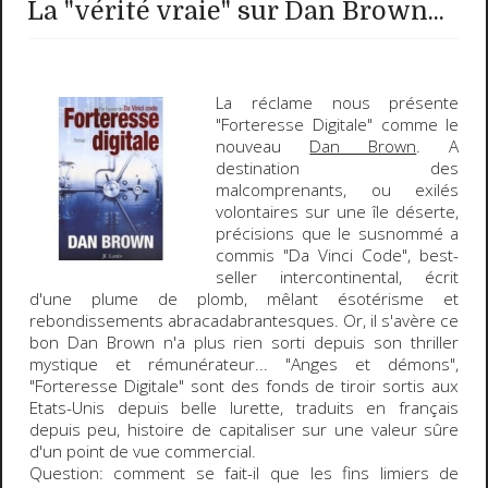
La "vérité vraie" sur Dan Brown...
La réclame nous présente
"
Forteresse Digitale
" comme le
nouveau
Dan Brown
. A
destination des
malcomprenants, ou exilés
volontaires sur une île déserte,
précisions que le susnommé a
commis "
Da Vinci Code
", best-
seller intercontinental, écrit
d'une plume de plomb, mêlant ésotérisme et
rebondissements abracadabrantesques. Or, il s'avère ce
bon
Dan Brown
n'a plus rien sorti depuis son thriller
mystique et rémunérateur... "
Anges et démon
s",
"F
orteresse Digitale
" sont des fonds de tiroir sortis aux
Etats-Unis depuis belle lurette, traduits en français
depuis peu, histoire de capitaliser sur une valeur sûre
d'un point de vue commercial.
Question: comment se fait-il que les fins limiers de