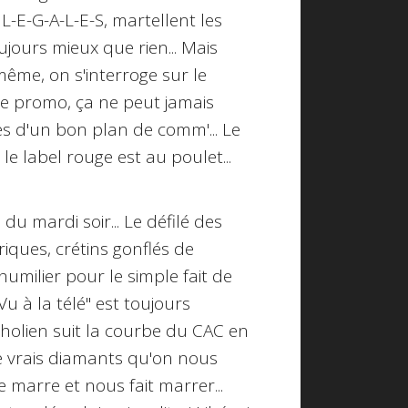
L-E-G-A-L-E-S, martellent les
ujours mieux que rien... Mais
me, on s'interroge sur le
de promo, ça ne peut jamais
es d'un bon plan de comm'... Le
le label rouge est au poulet...
 du mardi soir... Le défilé des
iques, crétins gonflés de
humilier pour le simple fait de
"Vu à la télé" est toujours
rholien suit la courbe du CAC en
 de vrais diamants qu'on nous
e marre et nous fait marrer...