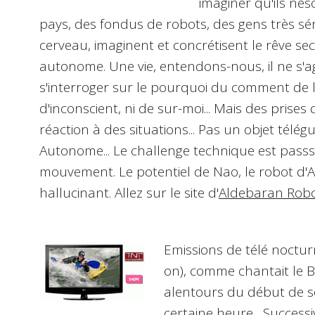
imaginer qu'ils ne
pays, des fondus de robots, des gens très sé
cerveau, imaginent et concrétisent le rêve se
autonome. Une vie, entendons-nous, il ne s'a
s'interroger sur le pourquoi du comment de l'e
d'inconscient, ni de sur-moi... Mais des prise
réaction à des situations... Pas un objet télég
Autonome... Le challenge technique est passs
mouvement. Le potentiel de
Nao, le robot
d'A
hallucinant. Allez sur le site d'
Aldebaran Robo
Emissions de télé noctu
on), comme chantait le Bos
alentours du début de so
certaine heure... Successi