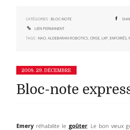
CATÉGORIES :
BLOC-NOTE
SHA
LIEN PERMANENT
TAGS :
NAO
,
ALDEBARAN ROBOTICS
,
CRISE
,
LKP
,
ENFOIRÉS
,
2008.
29. DÉCEMBRE
Bloc-note expres
Emery
réhabilite le
goûter
. Le bon vieux go