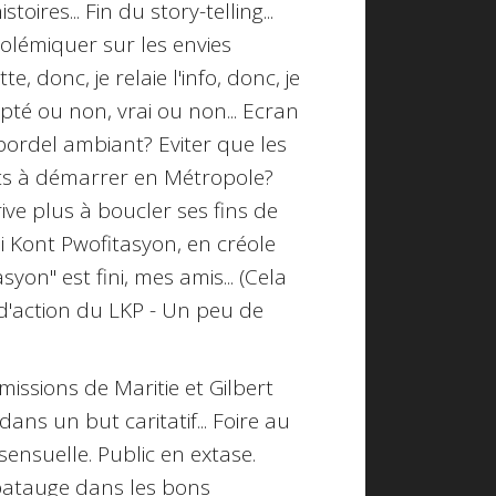
oires... Fin du story-telling...
polémiquer sur les envies
itte
, donc, je relaie l'info, donc, je
opté ou non, vrai ou non... Ecran
bordel ambiant? Eviter que les
s à démarrer en Métropole?
ive plus à boucler ses fins de
ji Kont Pwofitasyon
, en créole
syon" est fini, mes amis... (Cela
d'action du LKP - Un peu de
missions de Maritie et Gilbert
ans un but caritatif... Foire au
ensuelle. Public en extase.
patauge dans les bons