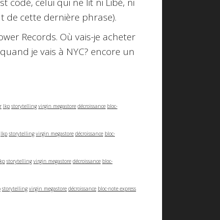
 codé, celui qui ne lit ni Libé, ni
t de cette dernière phrase).
ower Records
. Où vais-je acheter
 quand je vais à NYC? encore un
r
lkp
storytelling
virgin megastore
décroissance
bloc-
lkp
storytelling
virgin megastore
décroissance
bloc-
lkp
storytelling
virgin megastore
décroissance
bloc-
p
storytelling
virgin megastore
décroissance
bloc-note express