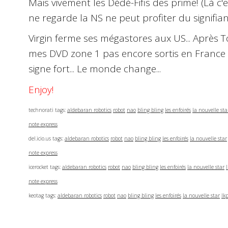
Mais vivement les Dédé-Fifis des prime! (Là c'est
ne regarde la NS ne peut profiter du signifian
Virgin ferme ses mégastores aux US
... Après
T
mes DVD zone 1 pas encore sortis en France
signe fort... Le monde change...
Enjoy!
technorati tags:
aldebaran robotics
robot
nao
bling bling
les enfoirés
la nouvelle sta
note express
del.icio.us tags:
aldebaran robotics
robot
nao
bling bling
les enfoirés
la nouvelle star
note express
icerocket tags:
aldebaran robotics
robot
nao
bling bling
les enfoirés
la nouvelle star
note express
keotag tags:
aldebaran robotics
robot
nao
bling bling
les enfoirés
la nouvelle star
lk