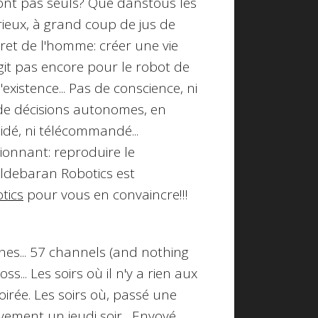
sont pas seuls? Que danstous les
rieux, à grand coup de jus de
cret de l'homme: créer une vie
git pas encore pour le robot de
xistence... Pas de conscience, ni
s de décisions autonomes, en
uidé, ni télécommandé...
ionnant: reproduire le
ldebaran Robotics est
tics
pour vous en convaincre!!!
rnes
... 57 channels (and nothing
s... Les soirs où il n'y a rien aux
irée. Les soirs où, passé une
vement un jeudi soir... Envoyé