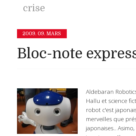
crise
2009.
09. MARS
Bloc-note expres
Aldebaran Robotic
Hallu et science fict
robot c'est japonais
merveilles que pré
japonaises... Asimo