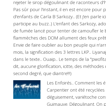
rejeter le sirop dégoulinant de raconteurs d'hist
Pas sûr pour l'instant, il en est encore pour 
d'enfants de Carla B Sarkozy... (Et j'en parle
ic
participe au buzz...) L'enfant des Sarkozy, ad
de fumée lancé pour tenter de camoufler le 
flammèches des DOM allument des feux prêt
Envie de faire oublier au bon peuple qui n'arr
mois, la signification des 3 lettres LKP...
Liyana
dans le texte... Ouaip... Le temps de la "pwofita
dit, aucune glorification,
icitte
, des méthodes 
second degré, que diantre!!!)
Les Enfoirés
... Comment les é
Carpentier ont été recyclées d
déguisement, variétoche cons
Guimauve. Dégoulinant. On 