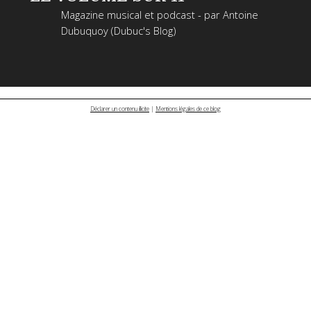
Magazine musical et podcast - par Antoine
Dubuquoy (Dubuc's Blog)
Déclarer un contenu illicite
|
Mentions légales de ce blog