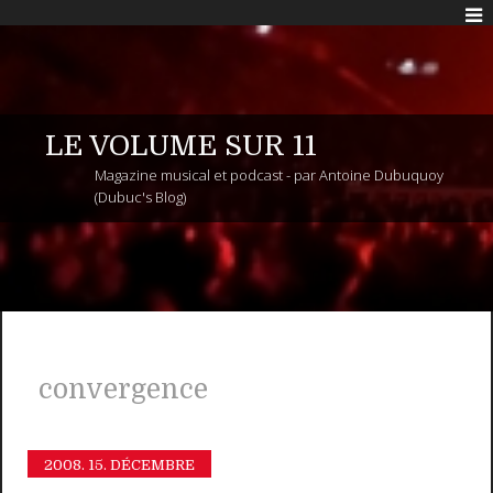
LE VOLUME SUR 11
Magazine musical et podcast - par Antoine Dubuquoy
(Dubuc's Blog)
convergence
2008.
15. DÉCEMBRE