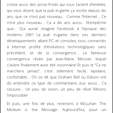
croise aussi des
pisse-froids
qui vous taclent d'emblée,
qui vous disent que la pub in-game ça existe depuis dix
ans, que ce n'est pas nouveau... Comme l'Internet... Ce
n'est plus nouveau... Ca a dix ans aussi... N'empêche
que... Qui aurait imaginé
Facebook
à l'époque des
modems 28K
? La
pub in-game
dans ses derniers
développements alliant PC et consoles, tous connectés
à Internet profite d'évolutions technologiques sans
précédent, et de la convergence... La fameuse
convergence rêvée par
Jean-Marie Messier
, lequel
s'avère finalement avoir été visionnaire! Et puis le "Ca ne
marchera jamais", c'est tellement facile, lapidaire,
confortable... On se dit que Graham Bell ou Edison ont
dû entendre ce type de commentaire, eux aussi... Ca
rassure... Un peu de vision, un peu de rêve!
Rêvons
l'impossible!
Et puis, une fois de plus, revenons à
McLuhan
:
The
Medium is the Message
. Aujhourd'hui, pour un