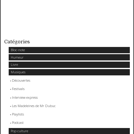
Catégories
Bloc-note
Humeur
Livre
Musiques
Découvertes
Festivals
Interview express
Les Madeleines de Mr Dubuc
Playlists
Podcast
Pop culture