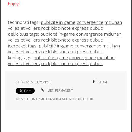
Enjoy!
technorati tags:
publicité in-game
convergence
mcluhan
voiles et voiliers
rock
bloc-note express
dubuc
del.icio.us tags:
publicité in-game
convergence
mcluhan
voiles et voiliers
rock
bloc-note express
dubuc
icerocket tags:
publicité in-game
convergence
mcluhan
voiles et voiliers
rock
bloc-note express
dubuc
keotag tags:
publicité in-game
convergence
mcluhan
voiles et voiliers
rock
bloc-note express
dubuc
CATÉGORIES :
BLOC-NOTE
SHARE
LIEN PERMANENT
TAGS :
PUB IN-GAME
,
CONVERGENCE
,
ROCK
,
BLOC-NOTE