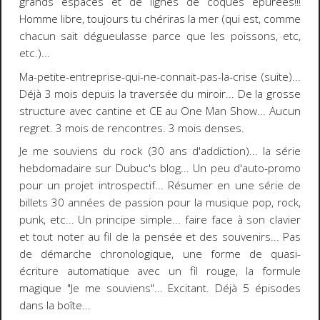
grands espaces et de lignes de coques épurées!!!
Homme libre, toujours tu chériras la mer (qui est, comme
chacun sait dégueulasse parce que les poissons, etc,
etc.)...
Ma-petite-entreprise-qui-ne-connait-pas-la-crise (suite)
...
Déjà 3 mois depuis la traversée du miroir... De la grosse
structure avec cantine et CE au One Man Show... Aucun
regret. 3 mois de rencontres. 3 mois denses.
Je me souviens du rock (30 ans d'addiction)
... la série
hebdomadaire sur
Dubuc's blog
... Un peu d'auto-promo
pour un projet introspectif... Résumer en une série de
billets
30 années de passion
pour la musique pop, rock,
punk, etc... Un principe simple... faire face à son clavier
et tout noter au fil de la pensée et des souvenirs... Pas
de démarche chronologique, une forme de quasi-
écriture automatique avec un fil rouge, la formule
magique "Je me souviens"... Excitant. Déjà 5 épisodes
dans la boîte...