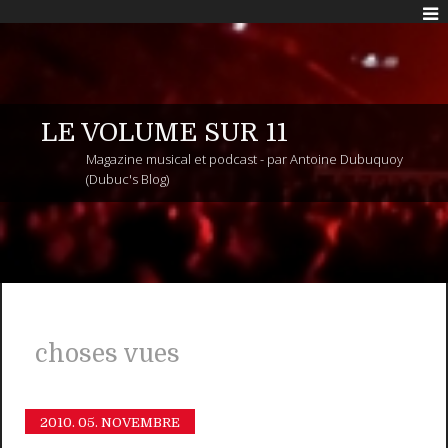
LE VOLUME SUR 11
Magazine musical et podcast - par Antoine Dubuquoy
(Dubuc's Blog)
choses vues
2010.
05. NOVEMBRE