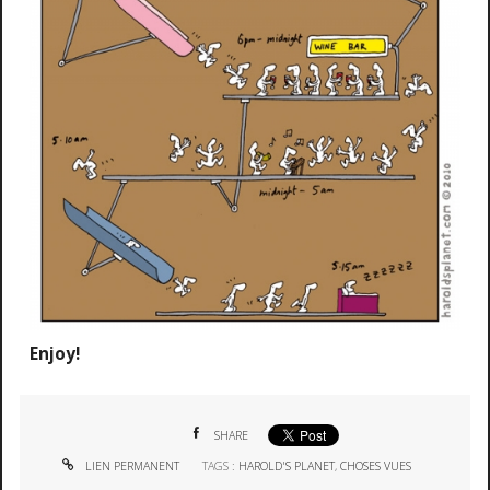
Enjoy!
SHARE
LIEN PERMANENT
TAGS :
HAROLD'S PLANET
,
CHOSES VUES