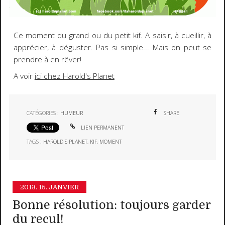
Ce moment du grand ou du petit kif. A saisir, à cueillir, à
apprécier, à déguster. Pas si simple... Mais on peut se
prendre à en rêver!
A voir
ici chez Harold's Planet
CATÉGORIES :
HUMEUR
SHARE
LIEN PERMANENT
TAGS :
HAROLD'S PLANET
,
KIF
,
MOMENT
2013.
15. JANVIER
Bonne résolution: toujours garder
du recul!