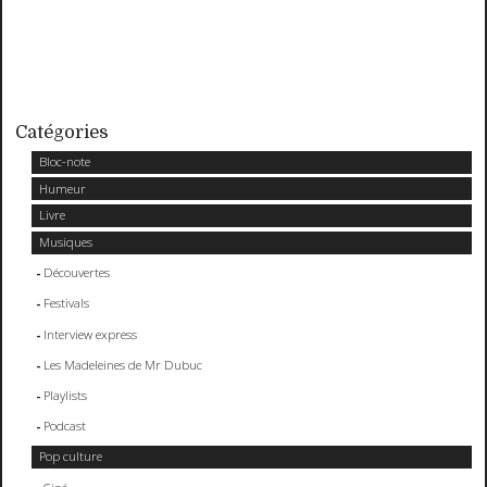
Catégories
Bloc-note
Humeur
Livre
Musiques
Découvertes
Festivals
Interview express
Les Madeleines de Mr Dubuc
Playlists
Podcast
Pop culture