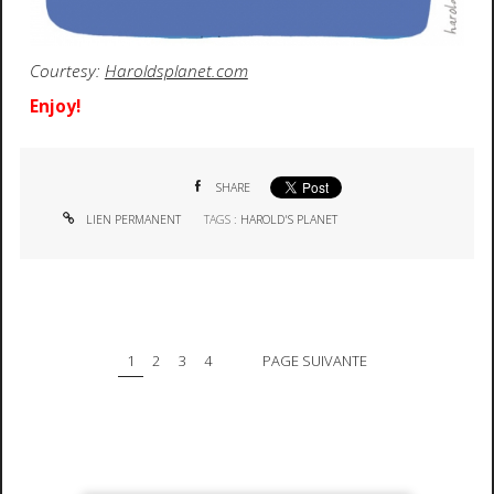
Courtesy:
Haroldsplanet.com
Enjoy!
SHARE
LIEN PERMANENT
TAGS :
HAROLD'S PLANET
1
2
3
4
PAGE SUIVANTE