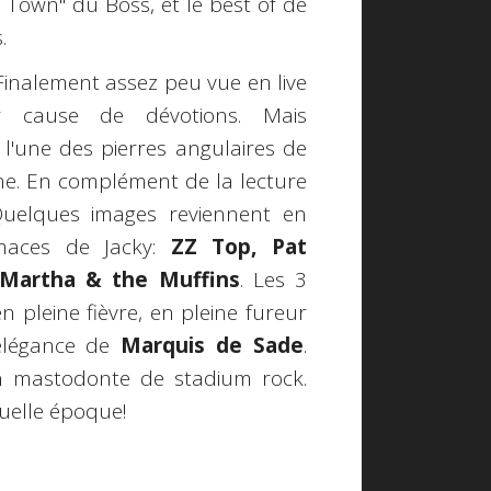
Town" du Boss, et le best of de
.
. Finalement assez peu vue en live
r cause de dévotions. Mais
l'une des pierres angulaires de
ne. En complément de la lecture
Quelques images reviennent en
maces de Jacky:
ZZ Top, Pat
, Martha & the Muffins
. Les 3
n pleine fièvre, en pleine fureur
'élégance de
Marquis de Sade
.
n mastodonte de stadium rock.
Quelle époque!