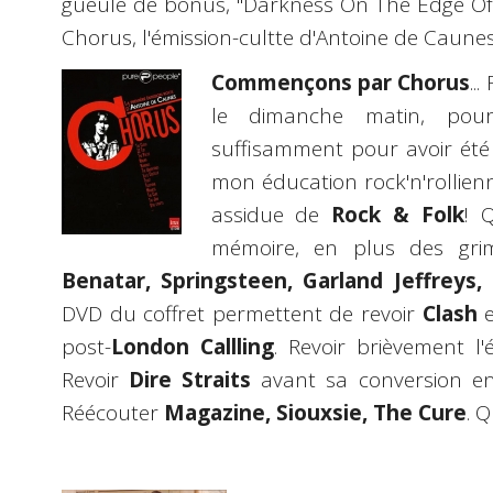
gueule de bonus, "Darkness On The Edge Of 
Chorus, l'émission-cultte d'Antoine de Caunes
Commençons par Chorus
..
le dimanche matin, pou
suffisamment pour avoir été 
mon éducation rock'n'rollien
assidue de
Rock & Folk
! 
mémoire, en plus des gri
Benatar, Springsteen, Garland Jeffreys
DVD du coffret permettent de revoir
Clash
e
post-
London Callling
. Revoir brièvement l
Revoir
Dire Straits
avant sa conversion e
Réécouter
Magazine, Siouxsie, The Cure
. 