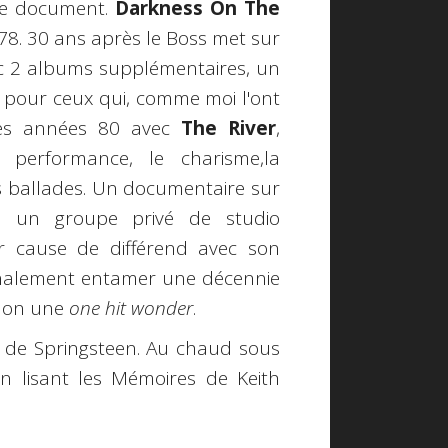
ble document.
Darkness On The
n 78. 30 ans après le Boss met sur
c 2 albums supplémentaires, un
, pour ceux qui, comme moi l'ont
es années 80 avec
The River
,
a performance, le charisme,la
es ballades. Un documentaire sur
, un groupe privé de studio
r cause de différend avec son
inalement entamer une décennie
 non une
one hit wonder
.
 de Springsteen. Au chaud sous
n lisant les Mémoires de Keith