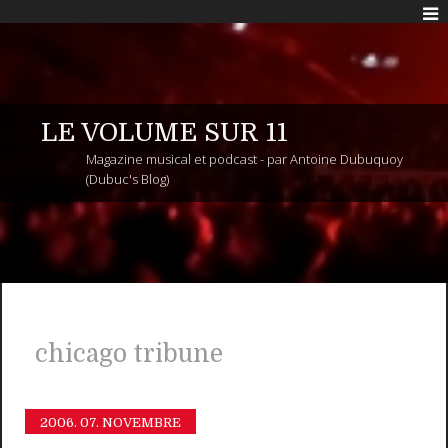
LE VOLUME SUR 11
Magazine musical et podcast - par Antoine Dubuquoy
(Dubuc's Blog)
chicago tribune
2006.
07. NOVEMBRE