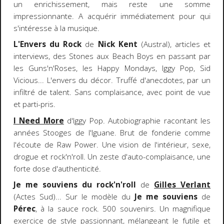
un enrichissement, mais reste une somme
impressionnante. A acquérir immédiatement pour qui
s'intéresse à la musique.
L'Envers du Rock
de
Nick Kent
(Austral), articles et
interviews, des Stones aux Beach Boys en passant par
les Guns'n'Roses, les Happy Mondays, Iggy Pop, Sid
Vicious... L'envers du décor. Truffé d'anecdotes, par un
infiltré de talent. Sans complaisance, avec point de vue
et parti-pris.
I Need More
d'Iggy Pop. Autobiographie racontant les
années Stooges de l'Iguane. Brut de fonderie comme
l'écoute de Raw Power. Une vision de l'intérieur, sexe,
drogue et rock'n'roll. Un zeste d'auto-complaisance, une
forte dose d'authenticité.
Je me souviens du rock'n'roll
de
Gilles Verlant
(Actes Sud)... Sur le modèle du
Je me souviens
de
Pérec
, à la sauce rock. 500 souvenirs. Un magnifique
exercice de style passionnant, mélangeant le futile et