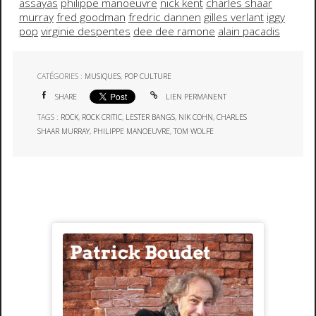
assayas
philippe manoeuvre
nick kent
charles shaar
murray
fred goodman
fredric dannen
gilles verlant
iggy
pop
virginie despentes
dee dee ramone
alain pacadis
CATÉGORIES :
MUSIQUES
,
POP CULTURE
SHARE
LIEN PERMANENT
TAGS :
ROCK
,
ROCK CRITIC
,
LESTER BANGS
,
NIK COHN
,
CHARLES
SHAAR MURRAY
,
PHILIPPE MANOEUVRE
,
TOM WOLFE