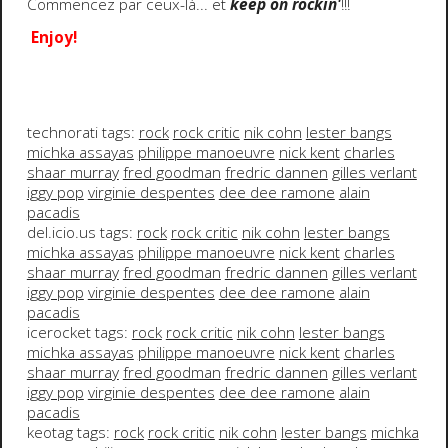
Commencez par ceux-là... et
keep on rockin'
!!!
Enjoy!
technorati tags:
rock
rock critic
nik cohn
lester bangs
michka assayas
philippe manoeuvre
nick kent
charles
shaar murray
fred goodman
fredric dannen
gilles verlant
iggy pop
virginie despentes
dee dee ramone
alain
pacadis
del.icio.us tags:
rock
rock critic
nik cohn
lester bangs
michka assayas
philippe manoeuvre
nick kent
charles
shaar murray
fred goodman
fredric dannen
gilles verlant
iggy pop
virginie despentes
dee dee ramone
alain
pacadis
icerocket tags:
rock
rock critic
nik cohn
lester bangs
michka assayas
philippe manoeuvre
nick kent
charles
shaar murray
fred goodman
fredric dannen
gilles verlant
iggy pop
virginie despentes
dee dee ramone
alain
pacadis
keotag tags:
rock
rock critic
nik cohn
lester bangs
michka