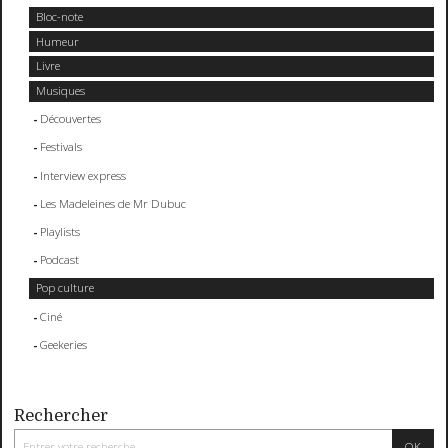
Bloc-note
Humeur
Livre
Musiques
Découvertes
Festivals
Interview express
Les Madeleines de Mr Dubuc
Playlists
Podcast
Pop culture
Ciné
Geekeries
Rechercher