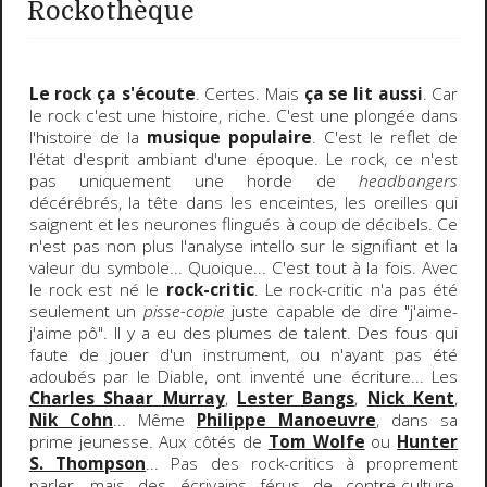
Rockothèque
Le rock ça s'écoute
. Certes. Mais
ça se lit aussi
. Car
le rock c'est une histoire, riche. C'est une plongée dans
l'histoire de la
musique populaire
. C'est le reflet de
l'état d'esprit ambiant d'une époque. Le rock, ce n'est
pas uniquement une horde de
headbangers
décérébrés, la tête dans les enceintes, les oreilles qui
saignent et les neurones flingués à coup de décibels. Ce
n'est pas non plus l'analyse intello sur le signifiant et la
valeur du symbole... Quoique... C'est tout à la fois. Avec
le rock est né le
rock-critic
. Le rock-critic n'a pas été
seulement un
pisse-copie
juste capable de dire "j'aime-
j'aime pô". Il y a eu des plumes de talent. Des fous qui
faute de jouer d'un instrument, ou n'ayant pas été
adoubés par le Diable, ont inventé une écriture... Les
Charles Shaar Murray
,
Lester Bangs
,
Nick Kent
,
Nik Cohn
... Même
Philippe Manoeuvre
, dans sa
prime jeunesse. Aux côtés de
Tom Wolfe
ou
Hunter
S. Thompson
... Pas des rock-critics à proprement
parler, mais des écrivains férus de contre-culture,