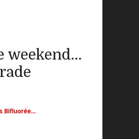
 weekend...
arade
 Bifluorée...