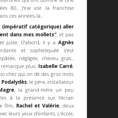
stéronés qui ont dominé le ciné
80... J'irai voir la franchise
ans ces années-là...
T (impératif catégorique) aller
 vent dans mes mollets"
, et pas
t juste. D'abord, il y a
Agnès
rdante et sophistiquée s'est
âtée, négligée, cheveu gras...
 remarque plus.
Isabelle Carré
,
bo chez qui on dit des gros mots
 Podalydès
, le père, installateur
Magre
, la grand-mère un peu
lles à la présence sur l'écran
e film,
Rachel et Valérie
, deux
ec leurs yeux d'enfants. L'école,