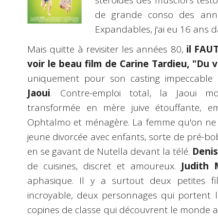
stéroides des musclors testo
de grande conso des années 
Expandables, j'ai eu 16 ans d
Mais quitte à revisiter les années 80,
il FAU
voir le beau film de Carine Tardieu, "Du
uniquement pour son casting impeccable e
Jaoui
. Contre-emploi total, la Jaoui mo
transformée en mère juive étouffante, emp
Ophtalmo et ménagère. La femme qu'on ne
jeune divorcée avec enfants, sorte de pré-bo
en se gavant de Nutella devant la télé.
Denis
de cuisines, discret et amoureux.
Judith 
aphasique. Il y a surtout deux petites fi
incroyable, deux personnages qui portent l
copines de classe qui découvrent le monde av