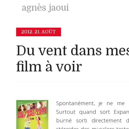
agnès jaoui
2012.
21. AOÛT
Du vent dans mes 
film à voir
Spontanément, je ne me s
Surtout quand sort Expand
burné sorti directement 