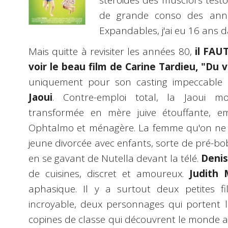
stéroides des musclors testo
de grande conso des années 
Expandables, j'ai eu 16 ans d
Mais quitte à revisiter les années 80,
il FAU
voir le beau film de Carine Tardieu, "Du
uniquement pour son casting impeccable e
Jaoui
. Contre-emploi total, la Jaoui mo
transformée en mère juive étouffante, emp
Ophtalmo et ménagère. La femme qu'on ne
jeune divorcée avec enfants, sorte de pré-bo
en se gavant de Nutella devant la télé.
Denis
de cuisines, discret et amoureux.
Judith 
aphasique. Il y a surtout deux petites fi
incroyable, deux personnages qui portent l
copines de classe qui découvrent le monde av