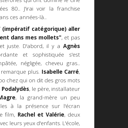
stéronés qui ont dominé le ciné
80... J'irai voir la franchise
ans ces années-là...
T (impératif catégorique) aller
 vent dans mes mollets"
, et pas
t juste. D'abord, il y a
Agnès
rdante et sophistiquée s'est
âtée, négligée, cheveu gras...
 remarque plus.
Isabelle Carré
,
bo chez qui on dit des gros mots
 Podalydès
, le père, installateur
Magre
, la grand-mère un peu
lles à la présence sur l'écran
e film,
Rachel et Valérie
, deux
ec leurs yeux d'enfants. L'école,