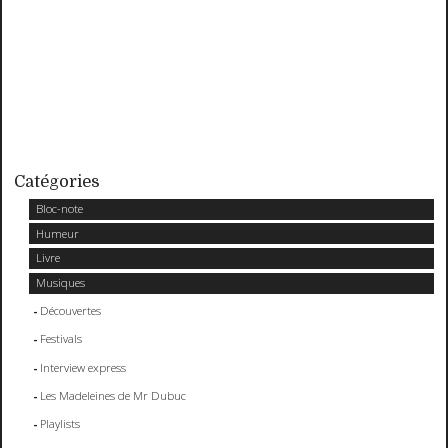
Catégories
Bloc-note
Humeur
Livre
Musiques
Découvertes
Festivals
Interview express
Les Madeleines de Mr Dubuc
Playlists