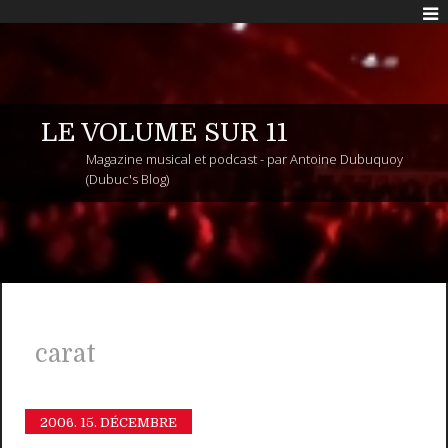
LE VOLUME SUR 11
Magazine musical et podcast - par Antoine Dubuquoy
(Dubuc's Blog)
carat
2006.
15. DÉCEMBRE