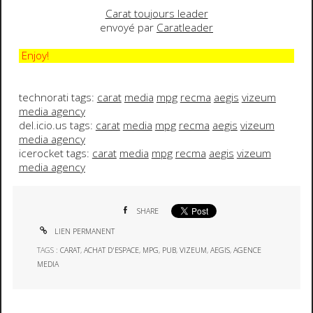
Carat toujours leader
envoyé par
Caratleader
Enjoy!
technorati tags:
carat
media
mpg
recma
aegis
vizeum
media agency
del.icio.us tags:
carat
media
mpg
recma
aegis
vizeum
media agency
icerocket tags:
carat
media
mpg
recma
aegis
vizeum
media agency
SHARE
LIEN PERMANENT
TAGS :
CARAT
,
ACHAT D'ESPACE
,
MPG
,
PUB
,
VIZEUM
,
AEGIS
,
AGENCE
MEDIA