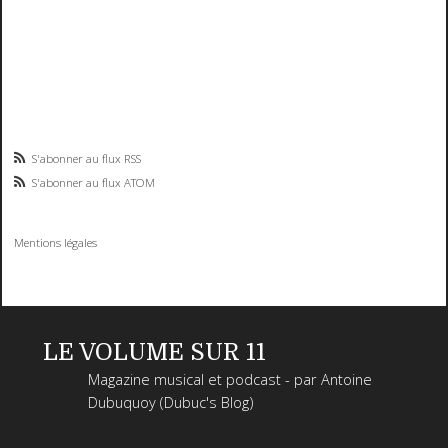
S'abonner au flux RSS
S'abonner au flux ATOM
Mentions légales
LE VOLUME SUR 11
Magazine musical et podcast - par Antoine
Dubuquoy (Dubuc's Blog)