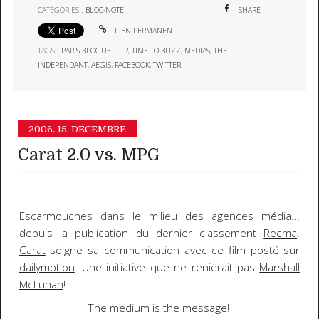
CATÉGORIES :
BLOC-NOTE
SHARE
LIEN PERMANENT
TAGS :
PARIS BLOGUE-T-IL?
,
TIME TO BUZZ
,
MEDIAS
,
THE
INDEPENDANT
,
AEGIS
,
FACEBOOK
,
TWITTER
2006.
15. DÉCEMBRE
Carat 2.0 vs. MPG
Escarmouches dans le milieu des agences média...
depuis la publication du dernier classement
Recma
.
Carat
soigne sa communication avec ce film posté sur
dailymotion
. Une initiative que ne renierait pas
Marshall
McLuhan
!
The medium is the message!