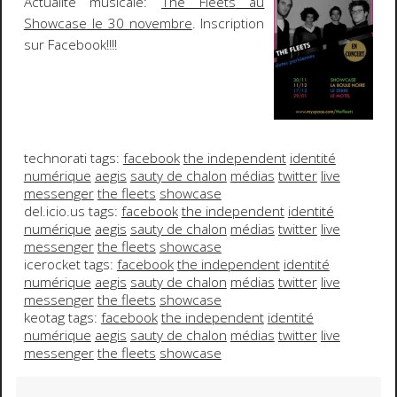
Actualité musicale:
The Fleets
au
Showcase
le
30 novembre
. Inscription
sur
Facebook
!!!!
technorati tags:
facebook
the independent
identité
numérique
aegis
sauty de chalon
médias
twitter
live
messenger
the fleets
showcase
del.icio.us tags:
facebook
the independent
identité
numérique
aegis
sauty de chalon
médias
twitter
live
messenger
the fleets
showcase
icerocket tags:
facebook
the independent
identité
numérique
aegis
sauty de chalon
médias
twitter
live
messenger
the fleets
showcase
keotag tags:
facebook
the independent
identité
numérique
aegis
sauty de chalon
médias
twitter
live
messenger
the fleets
showcase