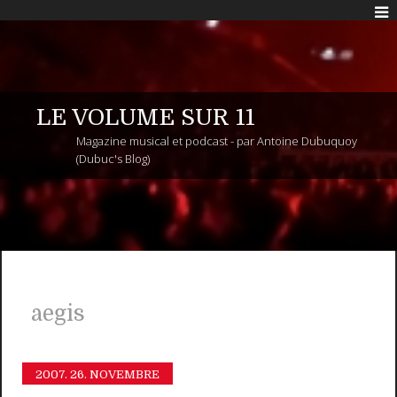
LE VOLUME SUR 11
Magazine musical et podcast - par Antoine Dubuquoy
(Dubuc's Blog)
aegis
2007.
26. NOVEMBRE