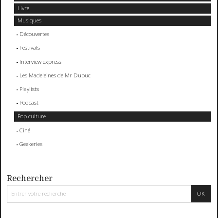
Livre
Musiques
Découvertes
Festivals
Interview express
Les Madeleines de Mr Dubuc
Playlists
Podcast
Pop culture
Ciné
Geekeries
Rechercher