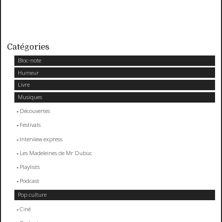
Catégories
Bloc-note
Humeur
Livre
Musiques
Découvertes
Festivals
Interview express
Les Madeleines de Mr Dubuc
Playlists
Podcast
Pop culture
Ciné