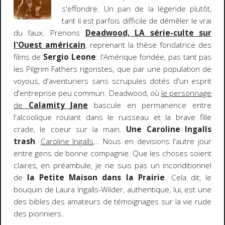
s'effondre. Un pan de la légende plutôt,
tant il est parfois difficile de démêler le vrai
du faux. Prenons
Deadwood, LA série-culte sur
l'Ouest américain
, reprenant la thèse fondatrice des
films de
Sergio Leone
: l'Amérique fondée, pas tant pas
les Pilgrim Fathers rigoristes, que par une population de
voyous, d'aventuriers sans scrupules dotés d'un esprit
d'entreprise peu commun. Deadwood, où
le personnage
de
Calamity Jane
bascule en permanence entre
l'alcoolique roulant dans le ruisseau et la brave fille
crade, le coeur sur la main.
Une Caroline Ingalls
trash
.
Caroline Ingalls
... Nous en devisions l'autre jour
entre gens de bonne compagnie. Que les choses soient
claires, en préambule, je ne suis pas un inconditionnel
de
la Petite Maison dans la Prairie
. Cela dit, le
bouquin de Laura Ingalls-Wilder, authentique, lui, est une
des bibles des amateurs de témoignages sur la vie rude
des pionniers.