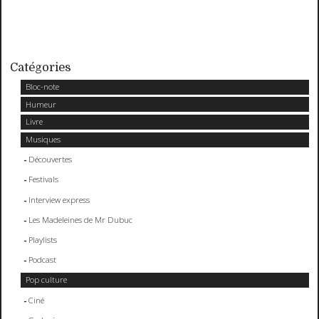
Catégories
Bloc-note
Humeur
Livre
Musiques
Découvertes
Festivals
Interview express
Les Madeleines de Mr Dubuc
Playlists
Podcast
Pop culture
Ciné