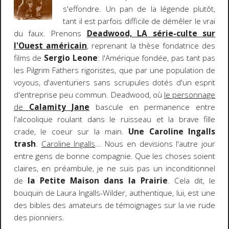
s'effondre. Un pan de la légende plutôt,
tant il est parfois difficile de démêler le vrai
du faux. Prenons
Deadwood, LA série-culte sur
l'Ouest américain
, reprenant la thèse fondatrice des
films de
Sergio Leone
: l'Amérique fondée, pas tant pas
les Pilgrim Fathers rigoristes, que par une population de
voyous, d'aventuriers sans scrupules dotés d'un esprit
d'entreprise peu commun. Deadwood, où
le personnage
de
Calamity Jane
bascule en permanence entre
l'alcoolique roulant dans le ruisseau et la brave fille
crade, le coeur sur la main.
Une Caroline Ingalls
trash
.
Caroline Ingalls
... Nous en devisions l'autre jour
entre gens de bonne compagnie. Que les choses soient
claires, en préambule, je ne suis pas un inconditionnel
de
la Petite Maison dans la Prairie
. Cela dit, le
bouquin de Laura Ingalls-Wilder, authentique, lui, est une
des bibles des amateurs de témoignages sur la vie rude
des pionniers.