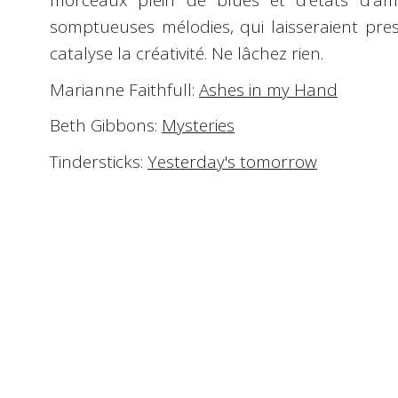
morceaux plein de blues et d'états d'âm
somptueuses mélodies, qui laisseraient pre
catalyse la créativité. Ne lâchez rien.
Marianne Faithfull
:
Ashes in my Hand
Beth Gibbons
:
Mysteries
Tindersticks
:
Yesterday's tomorrow