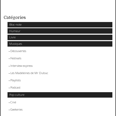
Catégories
Bloc-note
Humeur
Livre
Musiques
Découvertes
Festivals
Interview express
Les Madeleines de Mr Dubuc
Playlists
Podcast
Pop culture
Ciné
Geekeries