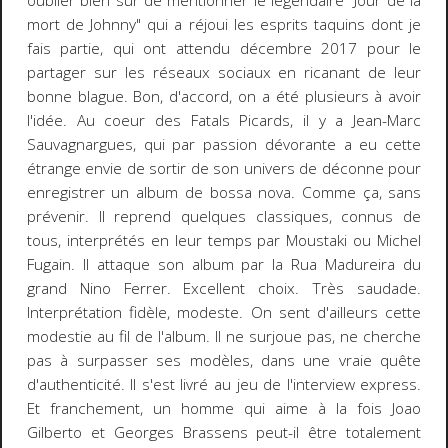
oublier bien sûr de mentionner le légendaire "Jour de la
mort de Johnny" qui a réjoui les esprits taquins dont je
fais partie, qui ont attendu décembre 2017 pour le
partager sur les réseaux sociaux en ricanant de leur
bonne blague. Bon, d'accord, on a été plusieurs à avoir
l'idée. Au coeur des Fatals Picards, il y a Jean-Marc
Sauvagnargues, qui par passion dévorante a eu cette
étrange envie de sortir de son univers de déconne pour
enregistrer un album de bossa nova. Comme ça, sans
prévenir. Il reprend quelques classiques, connus de
tous, interprétés en leur temps par Moustaki ou Michel
Fugain. Il attaque son album par la Rua Madureira du
grand Nino Ferrer. Excellent choix. Très saudade.
Interprétation fidèle, modeste. On sent d'ailleurs cette
modestie au fil de l'album. Il ne surjoue pas, ne cherche
pas à surpasser ses modèles, dans une vraie quête
d'authenticité. Il s'est livré au jeu de l'interview express.
Et franchement, un homme qui aime à la fois Joao
Gilberto et Georges Brassens peut-il être totalement