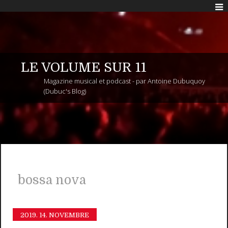
LE VOLUME SUR 11
Magazine musical et podcast - par Antoine Dubuquoy
(Dubuc's Blog)
bossa nova
2019.
14. NOVEMBRE