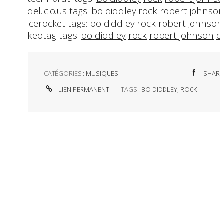
del.icio.us tags:
bo diddley
rock
robert johnso
icerocket tags:
bo diddley
rock
robert johnso
keotag tags:
bo diddley
rock
robert johnson
CATÉGORIES :
MUSIQUES
SHAR
LIEN PERMANENT
TAGS :
BO DIDDLEY
,
ROCK