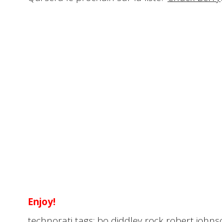
Enjoy!
technorati tags:
bo diddley
rock
robert johns