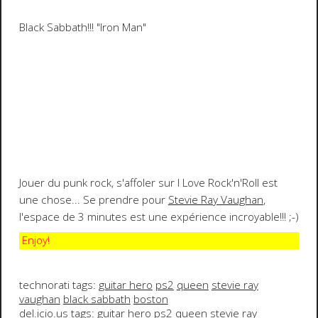
Black Sabbath!!!
"Iron Man"
Jouer du punk rock, s'affoler sur I Love Rock'n'Roll est
une chose... Se prendre pour
Stevie Ray Vaughan
,
l'espace de 3 minutes est une expérience incroyable!!!
;-)
Enjoy!
technorati tags:
guitar hero
ps2
queen
stevie ray
vaughan
black sabbath
boston
del.icio.us tags:
guitar hero
ps2
queen
stevie ray