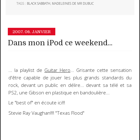
TAGS :
BLACK SABBATH
,
MADELEINES DE MR DUBUC
2007.
06. JANVIER
Dans mon iPod ce weekend...
... la playlist de
Guitar Hero
... Grisante cette sensation
d'être capable de jouer les plus grands standards du
rock, devant un public en délire... devant sa télé et sa
PS2, une Gibson en plastique en bandoulière...
Le "best of" en écoute ici!!!
Stevie Ray Vaughan!!!!
"Texas Flood"