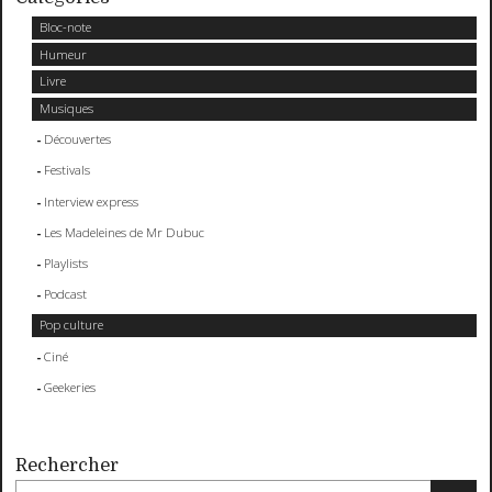
Bloc-note
Humeur
Livre
Musiques
Découvertes
Festivals
Interview express
Les Madeleines de Mr Dubuc
Playlists
Podcast
Pop culture
Ciné
Geekeries
Rechercher