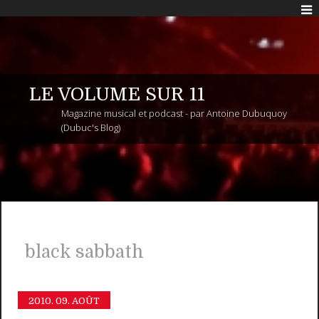
LE VOLUME SUR 11
Magazine musical et podcast - par Antoine Dubuquoy
(Dubuc's Blog)
black sabbath
2010.
09. AOÛT