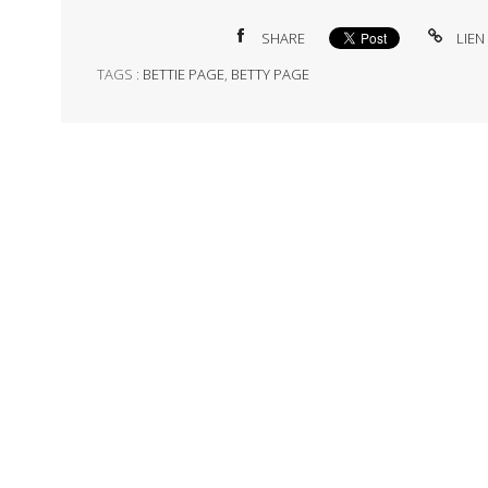
SHARE
LIEN
TAGS :
BETTIE PAGE
,
BETTY PAGE