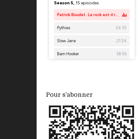
Pour s'abonner