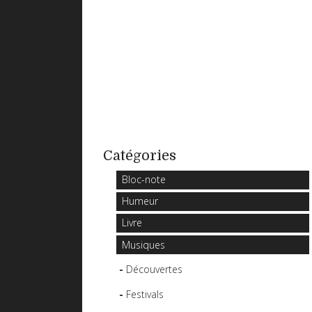
Catégories
Bloc-note
Humeur
Livre
Musiques
Découvertes
Festivals