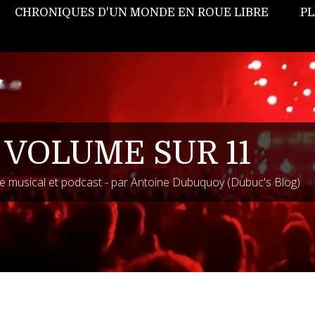
CHRONIQUES D'UN MONDE EN ROUE LIBRE
PL
 VOLUME SUR 11
 musical et podcast - par Antoine Dubuquoy (Dubuc's Blog)