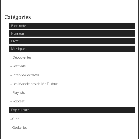
Catégories
Bloc-note
Humeur
Livre
Musiques
Découvertes
Festivals
Interview express
Les Madeleines de Mr Dubuc
Playlists
Podcast
Pop culture
Ciné
Geekeries