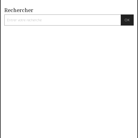
Rechercher