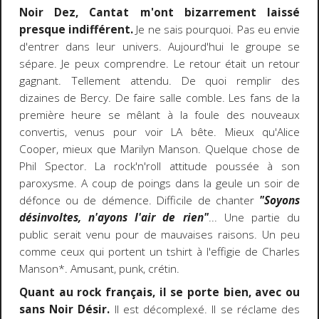
Noir Dez, Cantat m'ont bizarrement laissé
presque indifférent.
Je ne sais pourquoi. Pas eu envie
d'entrer dans leur univers. Aujourd'hui le groupe se
sépare. Je peux comprendre. Le retour était un retour
gagnant. Tellement attendu. De quoi remplir des
dizaines de Bercy. De faire salle comble. Les fans de la
première heure se mêlant à la foule des nouveaux
convertis, venus pour voir LA bête. Mieux qu'Alice
Cooper, mieux que Marilyn Manson. Quelque chose de
Phil Spector. La rock'n'roll attitude poussée à son
paroxysme. A coup de poings dans la geule un soir de
défonce ou de démence. Difficile de chanter
"Soyons
désinvoltes, n'ayons l'air de rien"
... Une partie du
public serait venu pour de mauvaises raisons. Un peu
comme ceux qui portent un tshirt à l'effigie de Charles
Manson*. Amusant, punk, crétin.
Quant au rock français, il se porte bien, avec ou
sans Noir Désir.
Il est décomplexé. Il se réclame des