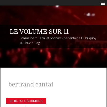
LE VOLUME SUR 11
Magazine musical et podcast - par Antoine Dubuquoy
(Dubuc's Blog)
bertrand cantat
2010.
02. DÉCEMBRE