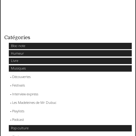
Catégories
Bloc-note
Humeur
Livre
Musiques
Découvertes
Festivals
Interview express
Les Madeleines de Mr Dubuc
Playlists
Podcast
Pop culture