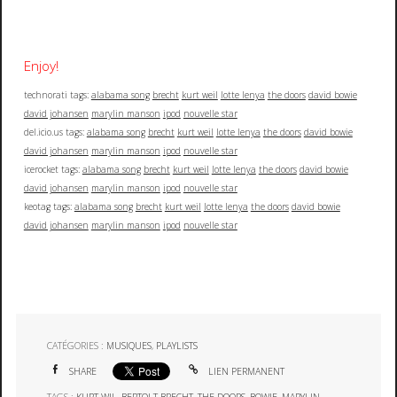
Enjoy!
technorati tags:
alabama song
brecht
kurt weil
lotte lenya
the doors
david bowie
david johansen
marylin manson
ipod
nouvelle star
del.icio.us tags:
alabama song
brecht
kurt weil
lotte lenya
the doors
david bowie
david johansen
marylin manson
ipod
nouvelle star
icerocket tags:
alabama song
brecht
kurt weil
lotte lenya
the doors
david bowie
david johansen
marylin manson
ipod
nouvelle star
keotag tags:
alabama song
brecht
kurt weil
lotte lenya
the doors
david bowie
david johansen
marylin manson
ipod
nouvelle star
CATÉGORIES :
MUSIQUES
,
PLAYLISTS
SHARE
LIEN PERMANENT
TAGS :
KURT WIL
,
BERTOLT BRECHT
,
THE DOORS
,
BOWIE
,
MARYLIN