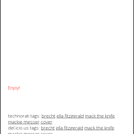
Enjoy!
technorati tags:
brecht
ella fitzgerald
mack the knife
mackie messer
cover
del.icio.us tags:
brecht
ella fitzgerald
mack the knife
mackie messer
cover