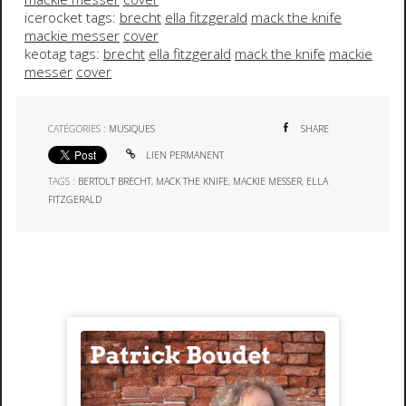
icerocket tags:
brecht
ella fitzgerald
mack the knife
mackie messer
cover
keotag tags:
brecht
ella fitzgerald
mack the knife
mackie
messer
cover
CATÉGORIES :
MUSIQUES
SHARE
LIEN PERMANENT
TAGS :
BERTOLT BRECHT
,
MACK THE KNIFE
,
MACKIE MESSER
,
ELLA
FITZGERALD