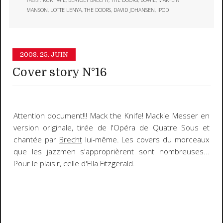
MANSON
,
LOTTE LENYA
,
THE DOORS
,
DAVID JOHANSEN
,
IPOD
2008.
25. JUIN
Cover story N°16
Attention document!!!
Mack the Knife
!
Mackie Messer
en
version originale, tirée de l'
Opéra de Quatre Sous
et
chantée par
Brecht
lui-même. Les covers du morceaux
que les jazzmen s'approprièrent sont nombreuses...
Pour le plaisir, celle d'
Ella Fitzgerald
.