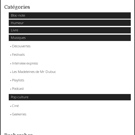
Catégories
Bloc-note
Humeur
Livre
Musiques
Découvertes
Festivals
Interview express
Les Madeleines de Mr Dubuc
Playlists
Podcast
Pop culture
Ciné
Geekeries