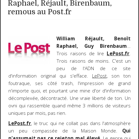
Raphael, Réjault, Birenbaum,
remous au Post.fr
William Réjault, Benoît
Raphael, Guy Birenbaum
...
Trois raisons de lire
LePost.fr
.
Trois raisons de moins. C'est un
peu de l'ADN de ce site
d'information original qui s'efface.
LePost
, son ton
foutraque, ses côté trash, l'impression de grand
n'importe quoi, et pourtant une mine d'or d'information
décomplexée, décontracté. Une vraie liberté de ton. Un
ovni qui rassemble quand même 3 millions de visiteurs
uniques par mois, pas rien.
LePost.fr
, le truc qui ne collait pas dans l'atmosphère
un peu compassée de la Maison Monde.
Qui
n'assumait pas ce rejeton mal élevé
. Le genre qui