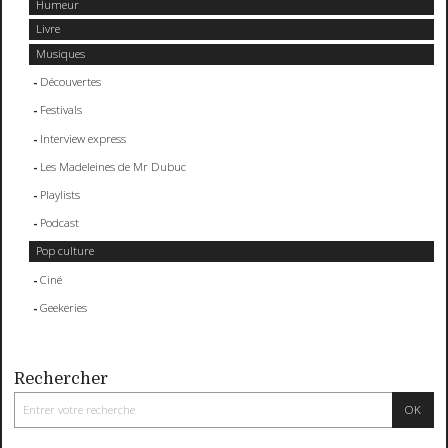
Humeur
Livre
Musiques
Découvertes
Festivals
Interview express
Les Madeleines de Mr Dubuc
Playlists
Podcast
Pop culture
Ciné
Geekeries
Rechercher