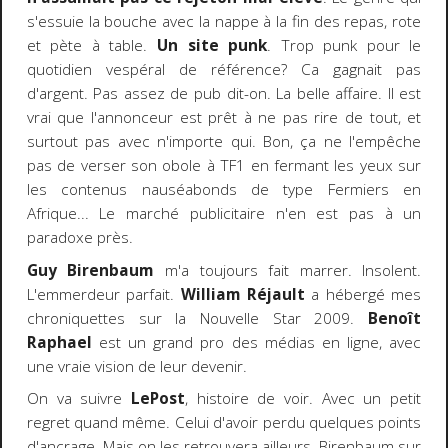
s'essuie la bouche avec la nappe à la fin des repas, rote
et pète à table.
Un site punk
. Trop punk pour le
quotidien vespéral de référence? Ca gagnait pas
d'argent. Pas assez de pub dit-on. La belle affaire. Il est
vrai que l'annonceur est prêt à ne pas rire de tout, et
surtout pas avec n'importe qui. Bon, ça ne l'empêche
pas de verser son obole à TF1 en fermant les yeux sur
les contenus nauséabonds de type Fermiers en
Afrique... Le marché publicitaire n'en est pas à un
paradoxe près.
Guy Birenbaum
m'a toujours fait marrer. Insolent.
L'emmerdeur parfait.
William Réjault
a hébergé mes
chroniquettes sur la Nouvelle Star 2009.
Benoît
Raphael
est un grand pro des médias en ligne, avec
une vraie vision de leur devenir.
On va suivre
LePost
, histoire de voir. Avec un petit
regret quand même. Celui d'avoir perdu quelques points
d'ancrage. Mais on les retrouvera ailleurs. Birenbaum sur