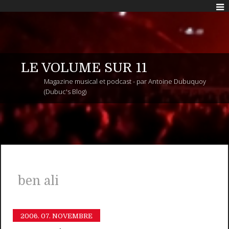
LE VOLUME SUR 11
Magazine musical et podcast - par Antoine Dubuquoy
(Dubuc's Blog)
ben ali
2006.
07. NOVEMBRE