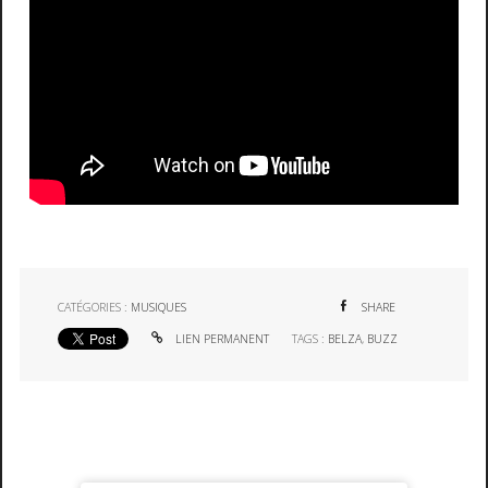
CATÉGORIES :
MUSIQUES
SHARE
LIEN PERMANENT
TAGS :
BELZA
,
BUZZ