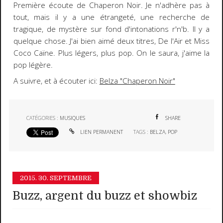
Première écoute de Chaperon Noir. Je n'adhère pas à
tout, mais il y a une étrangeté, une recherche de
tragique, de mystère sur fond d'intonations r'n'b. Il y a
quelque chose. J'ai bien aimé deux titres, De l'Air et Miss
Coco Caïne. Plus légers, plus pop. On le saura, j'aime la
pop légère.
A suivre, et à écouter ici:
Belza "Chaperon Noir"
CATÉGORIES :
MUSIQUES
SHARE
LIEN PERMANENT
TAGS :
BELZA
,
POP
2015.
30. SEPTEMBRE
Buzz, argent du buzz et showbiz