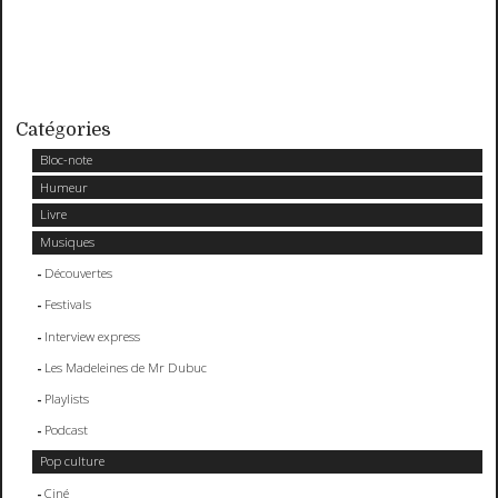
Catégories
Bloc-note
Humeur
Livre
Musiques
Découvertes
Festivals
Interview express
Les Madeleines de Mr Dubuc
Playlists
Podcast
Pop culture
Ciné