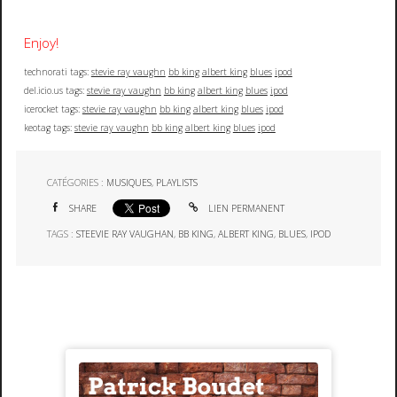
Enjoy!
technorati tags:
stevie ray vaughn
bb king
albert king
blues
ipod
del.icio.us tags:
stevie ray vaughn
bb king
albert king
blues
ipod
icerocket tags:
stevie ray vaughn
bb king
albert king
blues
ipod
keotag tags:
stevie ray vaughn
bb king
albert king
blues
ipod
CATÉGORIES :
MUSIQUES
,
PLAYLISTS
SHARE
LIEN PERMANENT
TAGS :
STEEVIE RAY VAUGHAN
,
BB KING
,
ALBERT KING
,
BLUES
,
IPOD