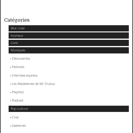
Catégories
Bloc-note
Humeur
Livre
Musiques
Découvertes
Festivals
Interview express
Les Madeleines de Mr Dubuc
Playlists
Podcast
Pop culture
Ciné
Geekeries