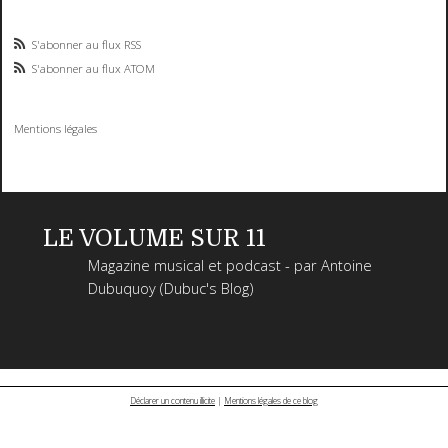
S'abonner au flux RSS
S'abonner au flux ATOM
Mentions légales
LE VOLUME SUR 11
Magazine musical et podcast - par Antoine
Dubuquoy (Dubuc's Blog)
Déclarer un contenu illicite
|
Mentions légales de ce blog