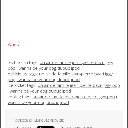
Waouf!
technorati tags:
un air de famille
jean-pierre bacri
iggy
pop
i wanna be your dog
dubuc
ipod
del.icio.us tags:
un air de famille
jean-pierre bacri
iggy
pop
i wanna be your dog
dubuc
ipod
icerocket tags:
un air de famille
jean-pierre bacri
iggy pop
i wanna be your dog
dubuc
ipod
keotag tags:
un air de famille
jean-pierre bacri
iggy pop
i
wanna be your dog
dubuc
ipod
CATÉGORIES :
MUSIQUES
,
PLAYLISTS