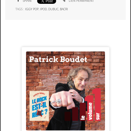
SHARE
LIEN PERMANENT
TAGS :
IGGY POP
,
IPOD
,
DUBUC
,
BACRI