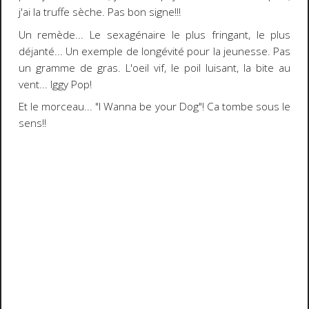
j'ai la truffe sèche. Pas bon signe!!!
Un remède... Le sexagénaire le plus fringant, le plus
déjanté... Un exemple de longévité pour la jeunesse. Pas
un gramme de gras. L'oeil vif, le poil luisant, la bite au
vent...
Iggy Pop
!
Et le morceau...
"I Wanna be your Dog"
! Ca tombe sous le
sens!!