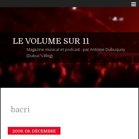
LE VOLUME SUR 11
Magazine musical et podcast - par Antoine Dubuquoy
(Dubuc's Blog)
bacri
2008.
06. DÉCEMBRE