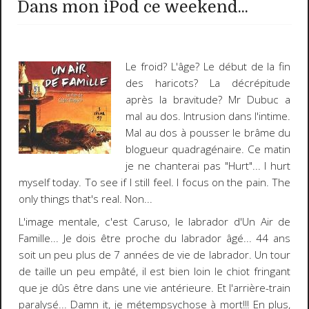
Dans mon iPod ce weekend...
Le froid? L'âge? Le début de la fin
des haricots? La décrépitude
après la bravitude? Mr Dubuc a
mal au dos. Intrusion dans l'intime.
Mal au dos à pousser le brâme du
blogueur quadragénaire. Ce matin
je ne chanterai pas "
Hurt
"...
I hurt
myself today. To see if I still feel. I focus on the pain. The
only things that's real
. Non...
L'image mentale, c'est
Caruso
, le labrador d'
Un Air de
Famille
... Je dois être proche du labrador âgé... 44 ans
soit un peu plus de 7 années de vie de labrador. Un tour
de taille un peu empâté, il est bien loin le chiot fringant
que je dûs être dans une vie antérieure. Et l'arrière-train
paralysé... Damn it, je métempsychose à mort!!! En plus,