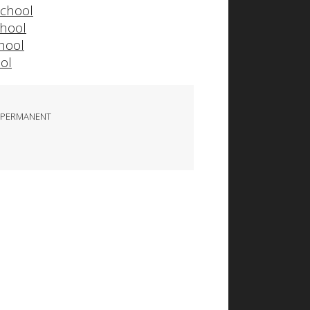
school
chool
hool
ol
 PERMANENT