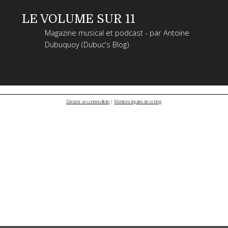
LE VOLUME SUR 11
Magazine musical et podcast - par Antoine
Dubuquoy (Dubuc's Blog)
Déclarer un contenu illicite
|
Mentions légales de ce blog