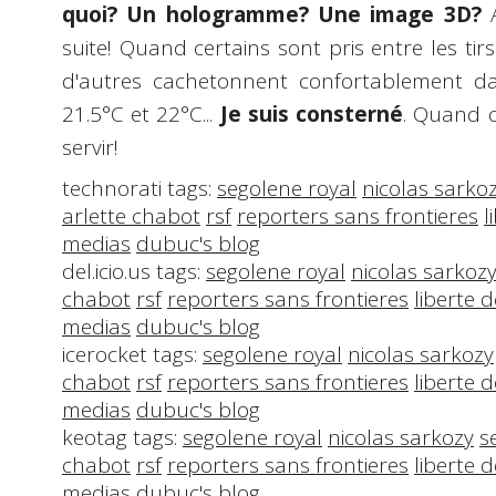
quoi?
Un hologramme? Une image 3D?
A
suite! Quand certains sont pris entre les ti
d'autres cachetonnent confortablement da
21.5°C et 22°C...
Je suis consterné
. Quand o
servir!
technorati tags:
segolene royal
nicolas sarko
arlette chabot
rsf
reporters sans frontieres
l
medias
dubuc's blog
del.icio.us tags:
segolene royal
nicolas sarkoz
chabot
rsf
reporters sans frontieres
liberte 
medias
dubuc's blog
icerocket tags:
segolene royal
nicolas sarkozy
chabot
rsf
reporters sans frontieres
liberte 
medias
dubuc's blog
keotag tags:
segolene royal
nicolas sarkozy
s
chabot
rsf
reporters sans frontieres
liberte 
medias
dubuc's blog