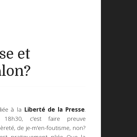
se et
alon?
diée à la
Liberté de la Presse
.
18h30, c'est faire preuve
gèreté, de je-m'en-foutisme, non?