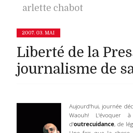
arlette chabot
2007.
03. MAI
Liberté de la Pres
journalisme de s
Aujourd'hui, journée dé
Waouh! L'évoquer à 
d'
outrecuidance
, de lé