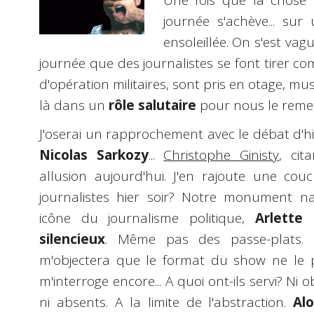
Une fois que la chose 
journée s'achève... sur
ensoleillée. On s'est va
journée que des journalistes se font tirer c
d'opération militaires, sont pris en otage, muse
là dans un
rôle salutaire
pour nous le reme
J'oserai un rapprochement avec le débat d'hi
Nicolas Sarkozy
...
Christophe Ginisty
, cit
allusion aujourd'hui. J'en rajoute une couc
journalistes hier soir? Notre monument 
icône du journalisme politique,
Arlette
silencieux
. Même pas des passe-plats.
m'objectera que le format du show ne le pe
m'interroge encore... A quoi ont-ils servi? Ni ob
ni absents. A la limite de l'abstraction.
Alo