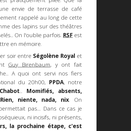
est pratiquement pliée. Que la
 une envie de terrasse de café
guement rappelé au long de cette
omme des lapins sur des théâtres
lés... On l'oublie parfois.
RSF
est
ttre en mémoire.
er soir entre
Ségolène Royal
et
ant
Guy Birenbaum
, y ont fait
he... A quoi ont servi nos fiers
national du 20h00,
PPDA
, notre
 Chabot
...
Momifiés, absents,
Rien, niente, nada, nix
. On
rmettait pas.... Dans ce cas je
séquieux, ni incisifs, ni présents,
rs, la prochaine étape, c'est