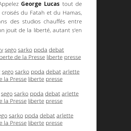
ppelez
George Lucas
tout de
rs croisés du Fatah et du Hamas,
ns des studios chauffés entre
n jouit de la liberté, autant s'en
zy
sego
sarko
ppda
debat
iberte de la Presse
liberte
presse
y
sego
sarko
ppda
debat
arlette
de la Presse
liberte
presse
sego
sarko
ppda
debat
arlette
de la Presse
liberte
presse
ego
sarko
ppda
debat
arlette
de la Presse
liberte
presse