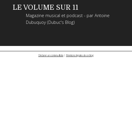
LE VOLUME SUR 11
Magazine musical et podcast - par Antoine
Dubuquoy (Dubuc's Blog)
Déclarer un contenu illicite
|
Mentions légales de ce blog