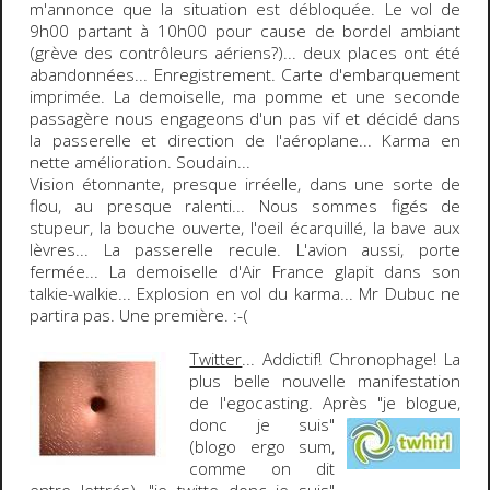
m'annonce que la situation est débloquée. Le vol de
9h00 partant à 10h00 pour cause de bordel ambiant
(grève des contrôleurs aériens?)... deux places ont été
abandonnées... Enregistrement. Carte d'embarquement
imprimée. La demoiselle, ma pomme et une seconde
passagère nous engageons d'un pas vif et décidé dans
la passerelle et direction de l'aéroplane... Karma en
nette amélioration. Soudain...
Vision étonnante, presque irréelle, dans une sorte de
flou, au presque ralenti... Nous sommes figés de
stupeur, la bouche ouverte, l'oeil écarquillé, la bave aux
lèvres... La passerelle recule. L'avion aussi, porte
fermée... La demoiselle d'Air France glapit dans son
talkie-walkie... Explosion en vol du karma... Mr Dubuc ne
partira pas. Une première.
:-(
Twitter
... Addictif! Chronophage! La
plus belle nouvelle manifestation
de l'
egocasting
. Après "je blogue,
donc je
suis"
(
blogo ergo sum
,
comme on dit