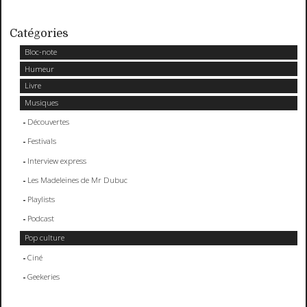
Catégories
Bloc-note
Humeur
Livre
Musiques
Découvertes
Festivals
Interview express
Les Madeleines de Mr Dubuc
Playlists
Podcast
Pop culture
Ciné
Geekeries