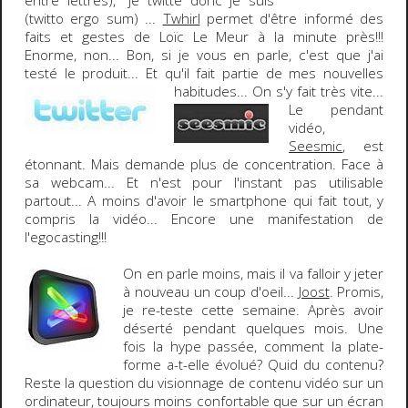
entre lettrés), "je twitte donc je suis"
(
twitto ergo sum
) ...
Twhirl
permet d'être informé des
faits et gestes de Loïc Le Meur à la minute près!!!
Enorme, non... Bon, si je vous en parle, c'est que j'ai
testé le produit... Et qu'il fait partie de mes n
ouvelles
habitudes... On s'y fait très vite...
Le pendant
vidéo,
Seesmic
, est
étonnant. Mais demande plus de concentration. Face à
sa webcam... Et n'est pour l'instant pas utilisable
partout... A moins d'avoir le smartphone qui fait tout, y
compris la vidéo... Encore une manifestation de
l'egocasting!!!
On en parle moins, mais il va falloir y jeter
à nouveau un coup d'oeil...
Joost
. Promis,
je re-teste cette semaine. Après avoir
déserté pendant quelques mois. Une
fois la hype passée, comment la plate-
forme a-t-elle évolué? Quid du contenu?
Reste la question du visionnage de contenu vidéo sur un
ordinateur, toujours moins confortable que sur un écran