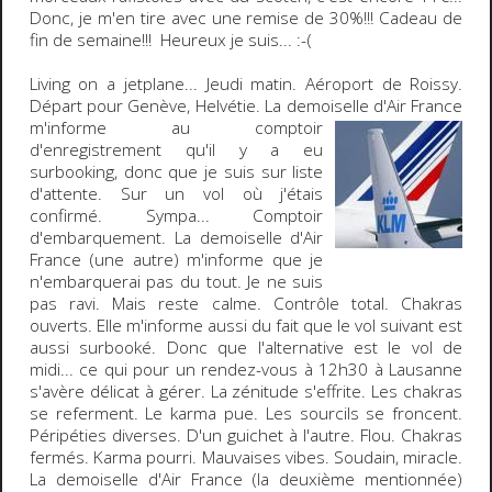
Donc, je m'en tire avec une
remise de 30%
!!! Cadeau de
fin de semaine!!! Heureux je suis...
:-(
Living on a jetplane
... Jeudi matin. Aéroport de Roissy.
Départ pour Genève, Helvétie. La demoiselle d'Air France
m'informe
au comptoir
d'enregistrement qu'il y a eu
surbooking, donc que je suis sur liste
d'attente. Sur un vol où j'étais
confirmé. Sympa... Comptoir
d'embarquement. La demoiselle d'Air
France (une autre) m'informe que je
n'embarquerai pas du tout. Je ne suis
pas ravi. Mais reste calme. Contrôle total. Chakras
ouverts. Elle m'informe aussi du fait que le vol suivant est
aussi surbooké. Donc que l'alternative est le vol de
midi... ce qui pour un rendez-vous à 12h30 à Lausanne
s'avère délicat à gérer. La zénitude s'effrite. Les chakras
se referment. Le karma pue. Les sourcils se froncent.
Péripéties diverses. D'un guichet à l'autre. Flou. Chakras
fermés. Karma pourri. Mauvaises vibes. Soudain, miracle.
La demoiselle d'Air France (la deuxième mentionnée)