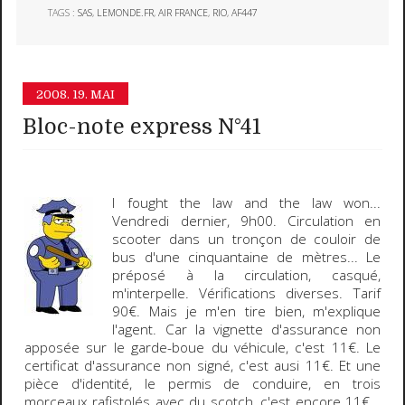
TAGS :
SAS
,
LEMONDE.FR
,
AIR FRANCE
,
RIO
,
AF447
2008.
19. MAI
Bloc-note express N°41
I fought the law and the law won
...
Vendredi dernier, 9h00. Circulation en
scooter dans un tronçon de couloir de
bus d'une cinquantaine de mètres... Le
préposé à la circulation, casqué,
m'interpelle. Vérifications diverses. Tarif
90€. Mais je m'en tire bien, m'explique
l'agent. Car la vignette d'assurance non
apposée sur le garde-boue du véhicule, c'est 11€. Le
certificat d'assurance non signé, c'est ausi 11€. Et une
pièce d'identité, le permis de conduire, en trois
morceaux rafistolés avec du scotch, c'est encore 11€...