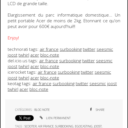
LCD de grande taille.
Elargissement du parc informatique domestique... Un
petit portable
Acer
de moins de 2kg. Etonnant ce qu'on
peut avoir pour 600€ aujourd'hui!!!
Enjoy!
technorati tags:
air france
surbooking
twitter
seesmic
joost
twhirl
acer
bloc-note
del.icio.us tags:
air france
surbooking
twitter
seesmic
joost
twhirl
acer
bloc-note
icerocket tags:
air france
surbooking
twitter
seesmic
joost
twhirl
acer
bloc-note
keotag tags:
air france
surbooking
twitter
seesmic
joost
twhirl
acer
bloc-note
CATÉGORIES :
BLOC-NOTE
SHARE
LIEN PERMANENT
TAGS :
SCOOTER
,
AIR FRANCE
,
SURBOOKING
,
EGOCASTING
,
JOOST
,